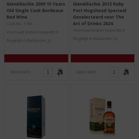
0
0
GlenAllachie 2009 15 Years
GlenAllachie 2012 Ruby
,
,
Old Single Cask Bordeaux
Port Hogshead Speciaal
0
0
/
/
Red Wine
Geselecteerd voor The
5
5
Art of Drinks 2024
Cask No. 1184
)
)
Voorraad (indien beperkt): 0
Voorraad (indien beperkt): 0
Mogelijk in Backorder: Ja
Mogelijk in Backorder: Ja
MEER INFO
MEER INFO