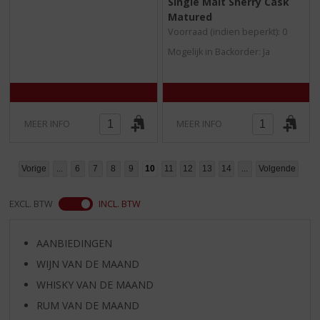
Single Malt Sherry Cask
0
0
/
/
Matured
5
5
Voorraad (indien beperkt): 0
)
)
Mogelijk in Backorder: Ja
MEER INFO
MEER INFO
Vorige
...
6
7
8
9
10
11
12
13
14
...
Volgende
EXCL. BTW
INCL. BTW
AANBIEDINGEN
WIJN VAN DE MAAND
WHISKY VAN DE MAAND
RUM VAN DE MAAND