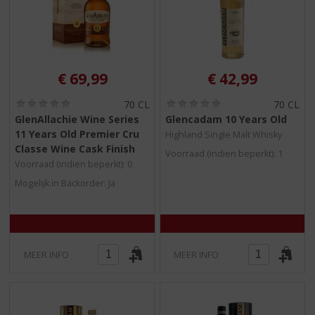
€
69,99
€
42,99
(
(
70 CL
70 CL
0
0
GlenAllachie Wine Series
Glencadam 10 Years Old
,
,
11 Years Old Premier Cru
Highland Single Malt Whisky
0
0
/
/
Classe Wine Cask Finish
Voorraad (indien beperkt): 1
5
5
Voorraad (indien beperkt): 0
)
)
Mogelijk in Backorder: Ja
MEER INFO
MEER INFO