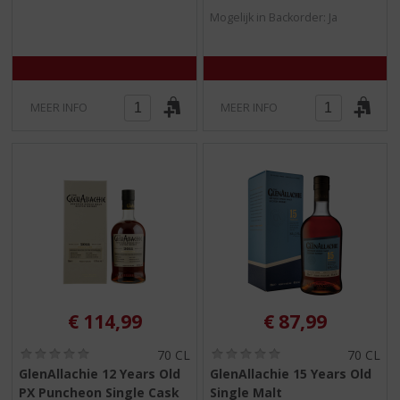
5
5
Mogelijk in Backorder: Ja
)
)
MEER INFO
MEER INFO
€
114,99
€
87,99
(
(
70 CL
70 CL
0
0
GlenAllachie 12 Years Old
GlenAllachie 15 Years Old
,
,
PX Puncheon Single Cask
Single Malt
0
0