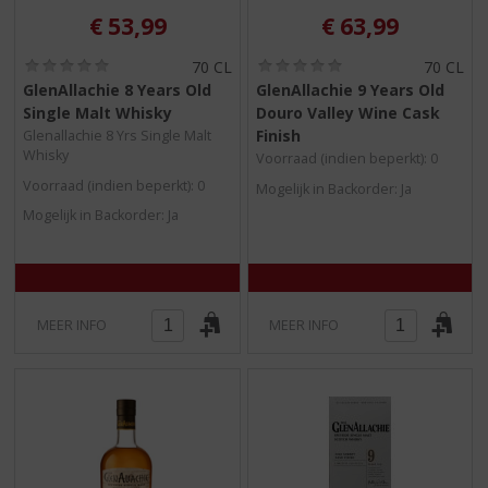
€
53,99
€
63,99
(
(
70 CL
70 CL
0
0
GlenAllachie 8 Years Old
GlenAllachie 9 Years Old
,
,
Single Malt Whisky
Douro Valley Wine Cask
0
0
/
/
Finish
Glenallachie 8 Yrs Single Malt
5
5
Whisky
Voorraad (indien beperkt): 0
)
)
Voorraad (indien beperkt): 0
Mogelijk in Backorder: Ja
Mogelijk in Backorder: Ja
MEER INFO
MEER INFO