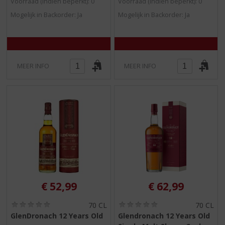
Voorraad (indien beperkt): 0
Voorraad (indien beperkt): 0
5
5
Mogelijk in Backorder: Ja
Mogelijk in Backorder: Ja
)
)
MEER INFO
MEER INFO
€
52,99
€
62,99
(
(
70 CL
70 CL
0
0
GlenDronach 12 Years Old
Glendronach 12 Years Old
,
,