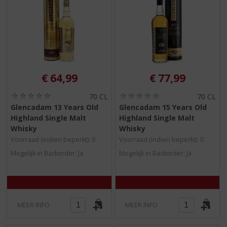
€
64,99
€
77,99
(
(
70 CL
70 CL
0
0
Glencadam 13 Years Old
Glencadam 15 Years Old
,
,
Highland Single Malt
Highland Single Malt
0
0
/
/
Whisky
Whisky
5
5
Voorraad (indien beperkt): 0
Voorraad (indien beperkt): 0
)
)
Mogelijk in Backorder: Ja
Mogelijk in Backorder: Ja
MEER INFO
MEER INFO