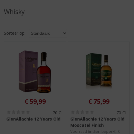
S
p
Whisky
r
i
.
n
g
Sorteer op:
n
a
a
r
d
e
n
a
v
i
€
59,99
€
75,99
g
a
(
(
70 CL
70 CL
t
0
0
GlenAllachie 12 Years Old
GlenAllachie 12 Years Old
i
,
,
Moscatel Finish
0
0
e
/
/
Voorraad (indien beperkt): 0