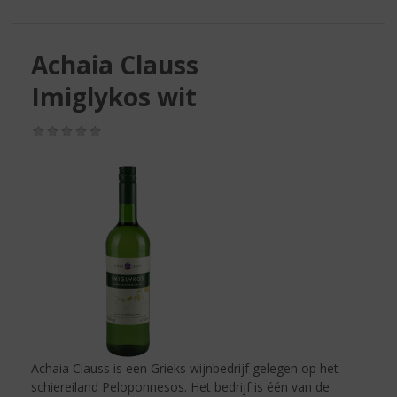
S
p
r
Achaia Clauss
i
n
Imiglykos wit
g
n
(0,0
a
/
a
5)
r
d
e
n
a
v
i
g
a
t
i
Achaia Clauss is een Grieks wijnbedrijf gelegen op het
e
schiereiland Peloponnesos. Het bedrijf is één van de