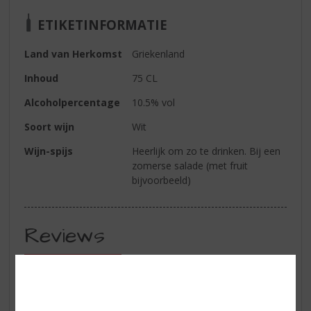
ETIKETINFORMATIE
Land van Herkomst
Griekenland
Inhoud
75 CL
Alcoholpercentage
10.5% vol
Soort wijn
Wit
Wijn-spijs
Heerlijk om zo te drinken. Bij een
zomerse salade (met fruit
bijvoorbeeld)
Reviews
Schrijf een review
Er zijn nog geen reviews geplaatst voor dit product