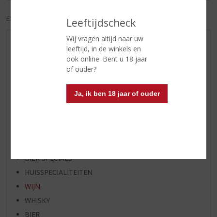
EXCL. BTW
INCL. BTW
Leeftijdscheck
Wij vragen altijd naar uw
AANBIEDINGEN
leeftijd, in de winkels en
ook online. Bent u 18 jaar
WIJN VAN DE MAAND
of ouder?
WHISKY VAN DE MAAND
RUM VAN DE MAAND
Ja, ik ben 18 jaar of ouder
BIER VAN DE MAAND
SPIRIT VAN DE MAAND
EXCLUSIEF TOPSLIJTER
OP=OP
BIER SPECIALS
HUISSPECIALITEITEN
WIJN
WHISKY
BIER