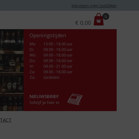
Inloggen mijn topSlijter
P
0
€
0,00
r
i
Openingstijden
j
s
Ma
:
13:00 - 18.00 uur
Di
:
09.00 - 18.00 uur
:
Wo
:
09.00 - 18.00 uur
Do
:
09.00 - 18.00 uur
Vr
:
09.00 - 21.00 uur
Za
:
09.00 - 18.00 uur
Zo:
Gesloten
NIEUWSBRIEF
Schrijf je hier in
TACT