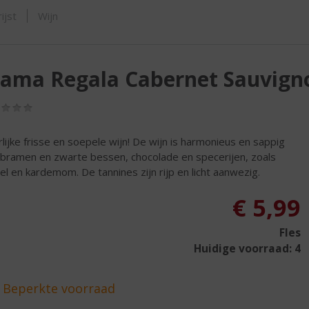
SHOP
ijst
Wijn
rama Regala Cabernet Sauvign
(0,0
/
5)
lijke frisse en soepele wijn! De wijn is harmonieus en sappig
bramen en zwarte bessen, chocolade en specerijen, zoals
el en kardemom. De tannines zijn rijp en licht aanwezig.
€
5,99
Fles
Huidige voorraad: 4