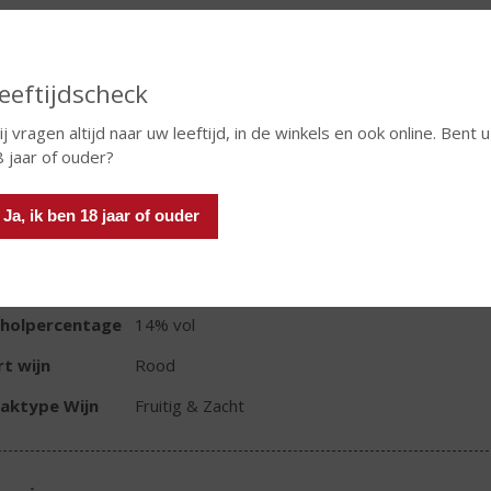
In winkelmand
eeftijdscheck
j vragen altijd naar uw leeftijd, in de winkels en ook online. Bent u
TIKETINFORMATIE
8 jaar of ouder?
d van Herkomst
Moldavië
Ja, ik ben 18 jaar of ouder
ivensoort
Cabernet Sauvignon
oud
75 CL
oholpercentage
14% vol
t wijn
Rood
aktype Wijn
Fruitig & Zacht