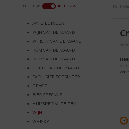
d
WEB
EXCL. BTW
INCL. BTW
De Kolkr
S
p
r
AANBIEDINGEN
i
C
WIJN VAN DE MAAND
n
g
WHISKY VAN DE MAAND
n
RUM VAN DE MAAND
a
a
BIER VAN DE MAAND
Heer
r
met 
SPIRIT VAN DE MAAND
d
kane
EXCLUSIEF TOPSLIJTER
e
n
OP=OP
a
BIER SPECIALS
v
i
HUISSPECIALITEITEN
g
WIJN
a
t
WHISKY
i