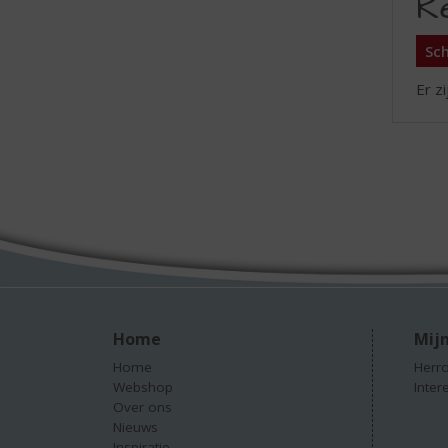
R
Sch
Er z
Home
Mijn
Home
Herro
Webshop
Inter
Over ons
Nieuws
Inspiratie