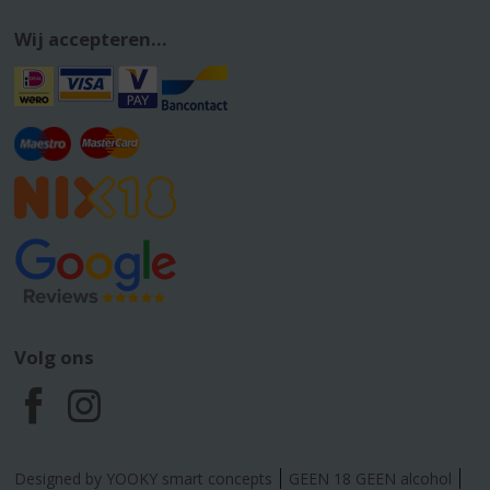
Wij accepteren...
Volg ons
F
I
a
n
Designed by YOOKY smart concepts
GEEN 18 GEEN alcohol