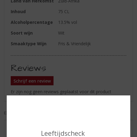
Land van Herkomst
Zuid-Afrika
Inhoud
75 CL
Alcoholpercentage
13.5% vol
Soort wijn
Wit
Smaaktype Wijn
Fris & Vriendelijk
Reviews
Schrijf een review
Er zijn nog geen reviews geplaatst voor dit product
EXCL. BTW
INCL. BTW
AANBIEDINGEN
Leeftijdscheck