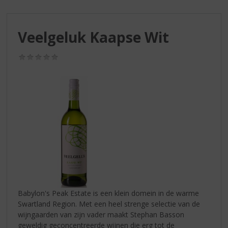
S
p
r
Veelgeluk Kaapse Wit
i
n
g
(0,0
/
n
5)
a
a
r
d
e
n
a
v
i
g
a
Babylon's Peak Estate is een klein domein in de warme
t
Swartland Region. Met een heel strenge selectie van de
i
wijngaarden van zijn vader maakt Stephan Basson
e
geweldig geconcentreerde wijnen die erg tot de