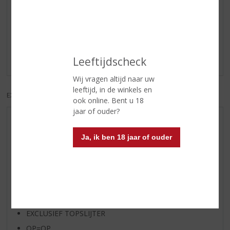
Reviews
Schrijf een review
Leeftijdscheck
Er zijn nog geen reviews geplaatst voor dit product
Wij vragen altijd naar uw
leeftijd, in de winkels en
EXCL. BTW
INCL. BTW
ook online. Bent u 18
jaar of ouder?
AANBIEDINGEN
Ja, ik ben 18 jaar of ouder
WIJN VAN DE MAAND
WHISKY VAN DE MAAND
RUM VAN DE MAAND
BIER VAN DE MAAND
SPIRIT VAN DE MAAND
EXCLUSIEF TOPSLIJTER
OP=OP