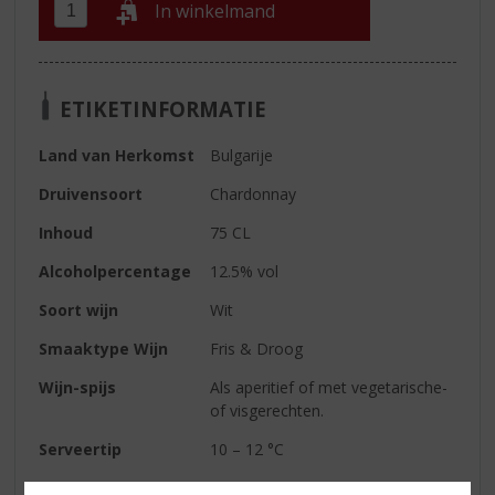
In winkelmand
ETIKETINFORMATIE
Land van Herkomst
Bulgarije
Druivensoort
Chardonnay
Inhoud
75 CL
Alcoholpercentage
12.5% vol
Soort wijn
Wit
Smaaktype Wijn
Fris & Droog
Wijn-spijs
Als aperitief of met vegetarische-
of visgerechten.
Serveertip
10 – 12 °C