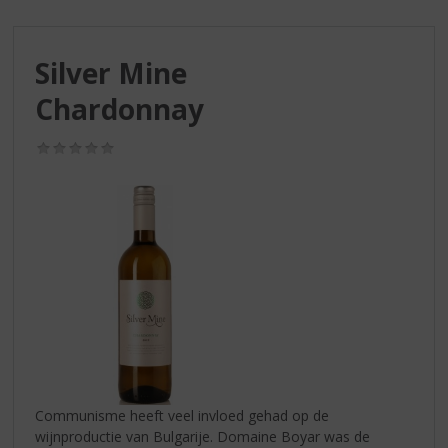
S
p
r
Silver Mine
i
n
Chardonnay
g
n
(0,0
a
/
a
5)
r
d
e
n
a
v
i
g
a
t
i
Communisme heeft veel invloed gehad op de
e
wijnproductie van Bulgarije. Domaine Boyar was de