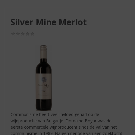
S
p
r
Silver Mine Merlot
i
n
g
(0,0
/
n
5)
a
a
r
d
e
n
a
v
i
g
a
Communisme heeft veel invloed gehad op de
t
wijnproductie van Bulgarije. Domaine Boyar was de
i
eerste commercële wijnproducent sinds de val van het
e
communisme in 1989. Na een periode van een zoektocht