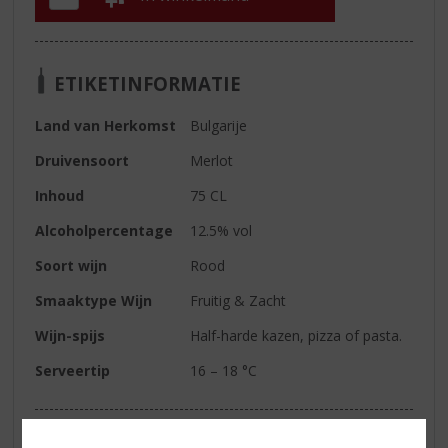
ETIKETINFORMATIE
Land van Herkomst
Bulgarije
Druivensoort
Merlot
Inhoud
75 CL
Alcoholpercentage
12.5% vol
Soort wijn
Rood
Smaaktype Wijn
Fruitig & Zacht
Wijn-spijs
Half-harde kazen, pizza of pasta.
Serveertip
16 – 18 °C