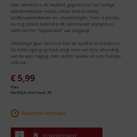
naar identiteit is de kwaliteit gegroeid tot het huidige
indrukwekkende niveau, mede dankzij sterke
landbouwinitiatieven en –investeringen. Toen al pionier,
nu nog steeds leidend in dit opkomende wijnland en
verkozen tot “Superbrand” van Bulgarije.
Uitbundige geur van rood fruit als aardbei en framboos.
De lichte rijping op hout zorgt voor een fijne afronding
van de wijn. Sappig, met zachte tannine en een fruitrijke
afdronk.
€
5,99
Fles
Huidige voorraad: 26
In winkelmand