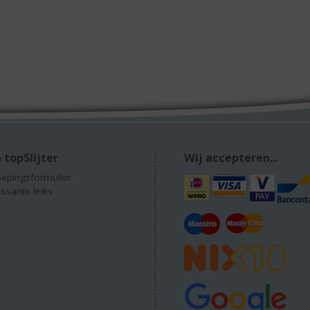
 topSlijter
Wij accepteren...
epingsformulier
essante links