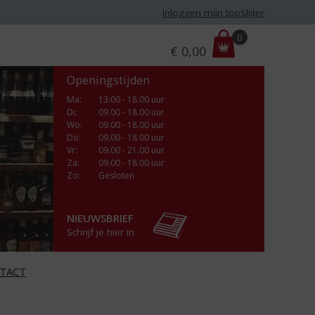
Inloggen mijn topSlijter
P
0
€
0,00
r
i
Openingstijden
j
s
Ma
:
13:00 - 18.00 uur
Di
:
09.00 - 18.00 uur
:
Wo
:
09.00 - 18.00 uur
Do
:
09.00 - 18.00 uur
Vr
:
09.00 - 21.00 uur
Za
:
09.00 - 18.00 uur
Zo:
Gesloten
NIEUWSBRIEF
Schrijf je hier in
TACT