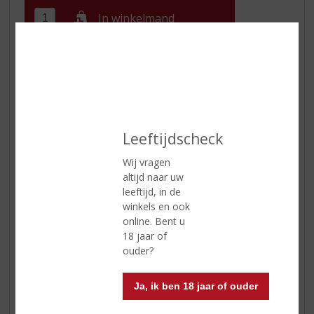
In winkelmand
ETIKETINFORMATIE
Land van Herkomst
Frankrijk
Regio
Champagne
Leeftijdscheck
Druivensoort
Pinot Noir, Chardonnay, Pinot
Wij vragen
Meunier
altijd naar uw
leeftijd, in de
Inhoud
150 CL
winkels en ook
online. Bent u
Alcoholpercentage
12% vol
18 jaar of
Soort wijn
Champagne
ouder?
Smaaktype Wijn
Fris & Droog
Ja, ik ben 18 jaar of ouder
Kleur
Wit