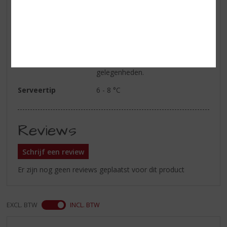
Geur
In de geur florale tonen en
exotisch fruit.
Smaak
Licht droog
Wijn-spijs
Aperitief, gerookte zalm, kaviaar,
kip, wit vlees. Speciale
gelegenheden.
Serveertip
6 - 8 °C
Reviews
Schrijf een review
Er zijn nog geen reviews geplaatst voor dit product
EXCL. BTW
INCL. BTW