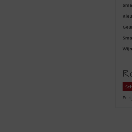
Sma
Kleu
Geu
Sma
Wijn
R
Sch
Er z