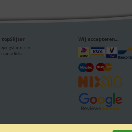
 topSlijter
Wij accepteren...
epingsformulier
essante links