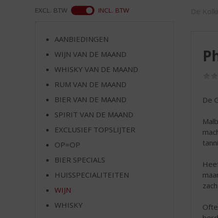
d
WEB
EXCL. BTW
INCL. BTW
De Kolkr
S
p
r
AANBIEDINGEN
i
P
WIJN VAN DE MAAND
n
g
WHISKY VAN DE MAAND
n
RUM VAN DE MAAND
a
a
BIER VAN DE MAAND
De G
r
SPIRIT VAN DE MAAND
d
Malb
EXCLUSIEF TOPSLIJTER
e
mach
n
tann
OP=OP
a
BIER SPECIALS
v
Heef
i
maar
HUISSPECIALITEITEN
g
zach
WIJN
a
t
WHISKY
Ofte
i
bord