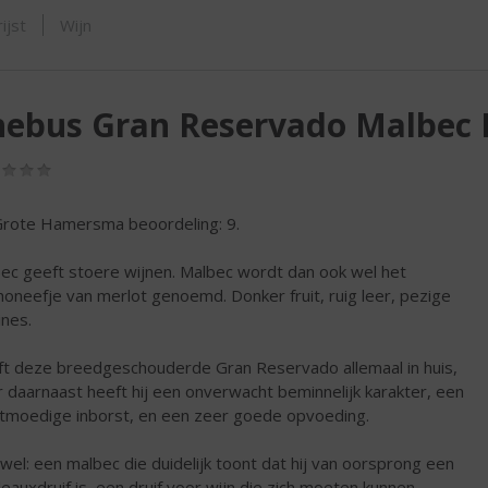
SHOP
ijst
Wijn
hebus Gran Reservado Malbec
(0,0
/
5)
rote Hamersma beoordeling: 9.
ec geeft stoere wijnen. Malbec wordt dan ook wel het
oneefje van merlot genoemd. Donker fruit, ruig leer, pezige
ines.
t deze breedgeschouderde Gran Reservado allemaal in huis,
 daarnaast heeft hij een onverwacht beminnelijk karakter, een
tmoedige inborst, en een zeer goede opvoeding.
wel: een malbec die duidelijk toont dat hij van oorsprong een
eauxdruif is, een druif voor wijn die zich moeten kunnen