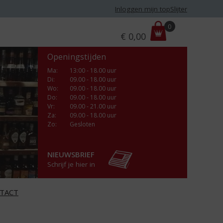
Inloggen mijn topSlijter
P
0
€
0,00
r
i
Openingstijden
j
s
Ma
:
13:00 - 18.00 uur
Di
:
09.00 - 18.00 uur
:
Wo
:
09.00 - 18.00 uur
Do
:
09.00 - 18.00 uur
Vr
:
09.00 - 21.00 uur
Za
:
09.00 - 18.00 uur
Zo:
Gesloten
NIEUWSBRIEF
Schrijf je hier in
TACT