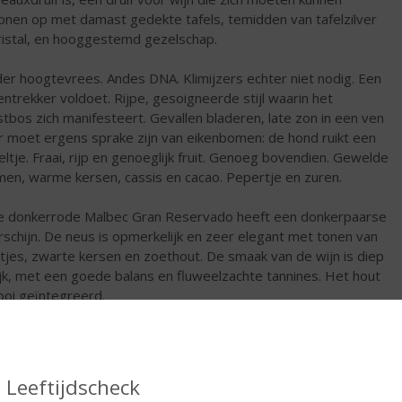
onen op met damast gedekte tafels, temidden van tafelzilver
ristal, en hooggestemd gezelschap.
er hoogtevrees. Andes DNA. Klimijzers echter niet nodig. Een
entrekker voldoet. Rijpe, gesoigneerde stijl waarin het
stbos zich manifesteert. Gevallen bladeren, late zon in een ven
r moet ergens sprake zijn van eikenbomen: de hond ruikt een
feltje. Fraai, rijp en genoeglijk fruit. Genoeg bovendien. Gewelde
men, warme kersen, cassis en cacao. Pepertje en zuren.
 donkerrode Malbec Gran Reservado heeft een donkerpaarse
schijn. De neus is opmerkelijk en zeer elegant met tonen van
ltjes, zwarte kersen en zoethout. De smaak van de wijn is diep
ijk, met een goede balans en fluweelzachte tannines. Het hout
ooi geïntegreerd.
€
18,99
Fles
Leeftijdscheck