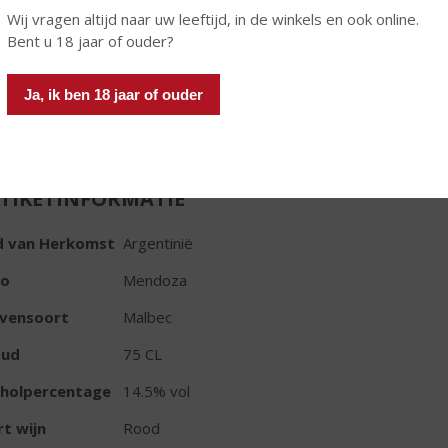
Wij vragen altijd naar uw leeftijd, in de winkels en ook online.
Bent u 18 jaar of ouder?
Ja, ik ben 18 jaar of ouder
In winkelmand
TIKETINFORMATIE
d van Herkomst
Argentinië
io
Mendoza
ivensoort
Malbec
oud
75 CL
oholpercentage
14.5% vol
t wijn
Rood