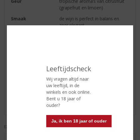
Geur
tropische aroma’s van citrusfruit
(grapefruit en limoen)
Smaak
de wijn is perfect in balans en
zeer elegant
Wijn-spijs
hij is een goede begeleider van
zomerse maaltijden, salades,
pizza’s, pasta’s en pittige
gerechten
Leeftijdscheck
Reviews
Wij vragen altijd naar
uw leeftijd, in de
winkels en ook online.
Schrijf een review
Bent u 18 jaar of
Er zijn nog geen reviews geplaatst voor dit product
ouder?
Ja, ik ben 18 jaar of ouder
EXCL. BTW
INCL. BTW