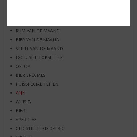
AANBIEDINGEN
WIJN VAN DE MAAND
WHISKY VAN DE MAAND
RUM VAN DE MAAND
BIER VAN DE MAAND
SPIRIT VAN DE MAAND
EXCLUSIEF TOPSLIJTER
OP=OP
BIER SPECIALS
HUISSPECIALITEITEN
WIJN
WHISKY
BIER
APERITIEF
GEDISTILLEERD OVERIG