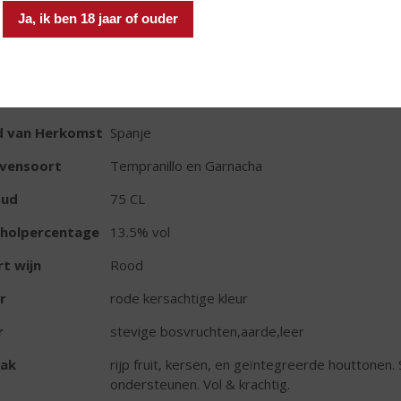
In winkelmand
Ja, ik ben 18 jaar of ouder
TIKETINFORMATIE
d van Herkomst
Spanje
ivensoort
Tempranillo en Garnacha
oud
75 CL
oholpercentage
13.5% vol
t wijn
Rood
r
rode kersachtige kleur
r
stevige bosvruchten,aarde,leer
ak
rijp fruit, kersen, en geïntegreerde houttonen.
ondersteunen. Vol & krachtig.