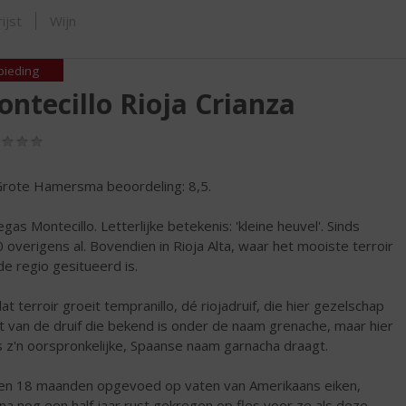
SHOP
ijst
Wijn
bieding
ntecillo Rioja Crianza
(0,0
/
5)
rote Hamersma beoordeling: 8,5.
gas Montecillo. Letterlijke betekenis: 'kleine heuvel'. Sinds
 overigens al. Bovendien in Rioja Alta, waar het mooiste terroir
de regio gesitueerd is.
at terroir groeit tempranillo, dé riojadruif, die hier gezelschap
t van de druif die bekend is onder de naam grenache, maar hier
s z'n oorspronkelijke, Spaanse naam garnacha draagt.
n 18 maanden opgevoed op vaten van Amerikaans eiken,
na nog een half jaar rust gekregen op fles voor ze als deze