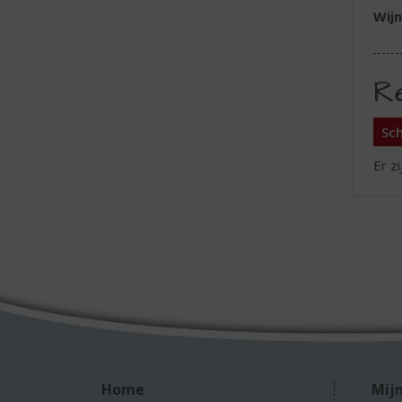
Wijn
R
Sch
Er z
Home
Mijn