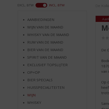
d
WEB
EXCL. BTW
INCL. BTW
De Kolkr
S
p
r
Aan
AANBIEDINGEN
i
Mo
WIJN VAN DE MAAND
n
g
WHISKY VAN DE MAAND
n
RUM VAN DE MAAND
a
a
BIER VAN DE MAAND
De G
r
SPIRIT VAN DE MAAND
d
Bode
EXCLUSIEF TOPSLIJTER
e
1870
n
van 
OP=OP
a
BIER SPECIALS
v
Op d
i
heef
HUISSPECIALITEITEN
g
trot
WIJN
a
t
WHISKY
Same
i
daar