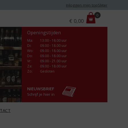
Inloggen mijn topSlijter
P
0
€
0,00
r
i
Openingstijden
j
s
Ma
:
13:00 - 18.00 uur
Di
:
09.00 - 18.00 uur
:
Wo
:
09.00 - 18.00 uur
Do
:
09.00 - 18.00 uur
Vr
:
09.00 - 21.00 uur
Za
:
09.00 - 18.00 uur
Zo:
Gesloten
NIEUWSBRIEF
Schrijf je hier in
TACT