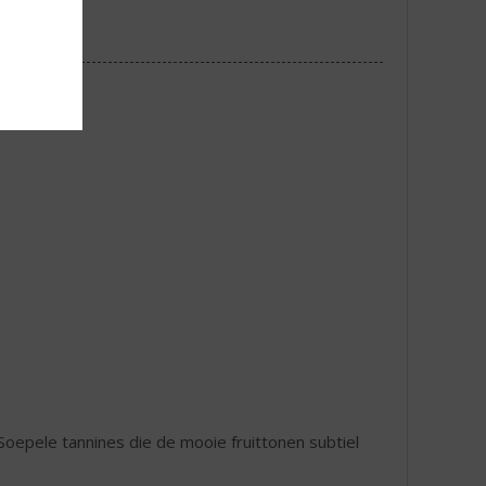
 Soepele tannines die de mooie fruittonen subtiel