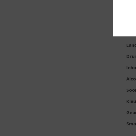
E
Lan
Dru
Inh
Alc
Soor
Kleu
Geu
Sma