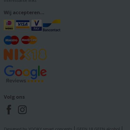
Interessante links
Wij accepteren...
Volg ons
F
I
a
n
Designed by YOOKY smart concepts
GEEN 18 GEEN alcohol