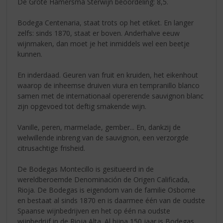
De Grote Hamersma Sterwijn beoordeling: 8,5.
Bodega Centenaria, staat trots op het etiket. En langer
zelfs: sinds 1870, staat er boven. Anderhalve eeuw
wijnmaken, dan moet je het inmiddels wel een beetje
kunnen.
En inderdaad. Geuren van fruit en kruiden, het eikenhout
waarop de inheemse druiven viura en tempranillo blanco
samen met de internationaal opererende sauvignon blanc
zijn opgevoed tot deftig smakende wijn.
Vanille, peren, marmelade, gember... En, dankzij de
welwillende inbreng van de sauvignon, een verzorgde
citrusachtige frisheid.
De Bodegas Montecillo is gesitueerd in de
wereldberoemde Denominación de Origen Calificada,
Rioja. De Bodegas is eigendom van de familie Osborne
en bestaat al sinds 1870 en is daarmee één van de oudste
Spaanse wijnbedrijven en het op één na oudste
wijnbedrijf in de Rioja Alta. Al bijna 150 jaar is Bodegas