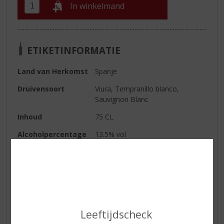
In winkelmand
ETIKETINFORMATIE
Land van Herkomst
Spanje
Druivensoort
Viura, Tempranillo blanco,
Sauvignon Blanc
Inhoud
75 CL
Alcoholpercentage
13.5% vol
Soort wijn
Wit
Kleur
wit
Geur
de neus wordt gedomineerd door
citrusfruit en vers gebakken
brood.
Leeftijdscheck