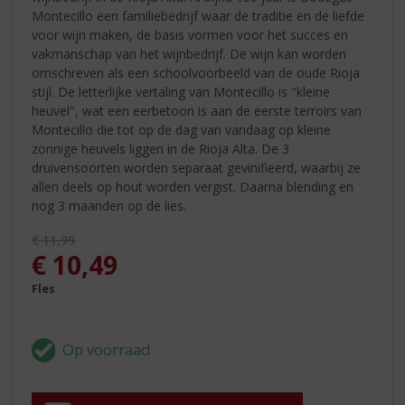
Montecillo een familiebedrijf waar de traditie en de liefde
voor wijn maken, de basis vormen voor het succes en
vakmanschap van het wijnbedrijf. De wijn kan worden
omschreven als een schoolvoorbeeld van de oude Rioja
stijl. De letterlijke vertaling van Montecillo is "kleine
heuvel", wat een eerbetoon is aan de eerste terroirs van
Montecillo die tot op de dag van vandaag op kleine
zonnige heuvels liggen in de Rioja Alta. De 3
druivensoorten worden separaat gevinifieerd, waarbij ze
allen deels op hout worden vergist. Daarna blending en
nog 3 maanden op de lies.
Originele prijs was:
€
11,99
, Huidige prijs is:
€
10,49
Fles