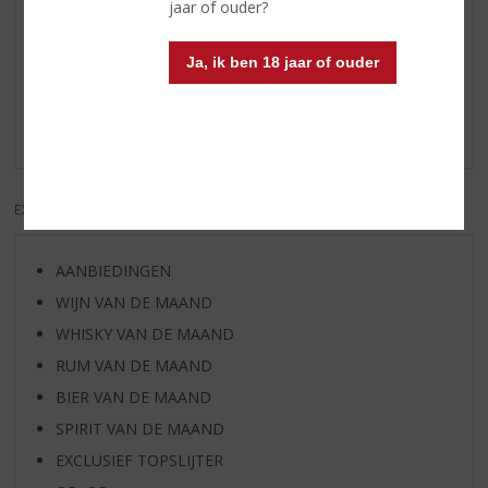
27-04-2020
jaar of ouder?
(4,5
/
Ja, ik ben 18 jaar of ouder
5)
Cave d'Albret rose
Een heerlijke rosé voor de warme dagen.
EXCL. BTW
INCL. BTW
AANBIEDINGEN
WIJN VAN DE MAAND
WHISKY VAN DE MAAND
RUM VAN DE MAAND
BIER VAN DE MAAND
SPIRIT VAN DE MAAND
EXCLUSIEF TOPSLIJTER