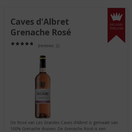
S
p
r
Caves d'Albret
i
EXCLUSIEF
n
Grenache Rosé
TOPSLIJTER
g
n
(4,8
a
(reviews: 2)
/
a
5)
r
d
e
n
a
v
i
g
a
t
i
De Rosé van Les Grandes Caves d’Albret is gemaakt van
e
100% Grenache druiven. De Grenache Rosé is een