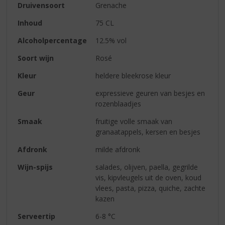
Druivensoort
Grenache
Inhoud
75 CL
Alcoholpercentage
12.5% vol
Soort wijn
Rosé
Kleur
heldere bleekrose kleur
Geur
expressieve geuren van besjes en
rozenblaadjes
Smaak
fruitige volle smaak van
granaatappels, kersen en besjes
Afdronk
milde afdronk
Wijn-spijs
salades, olijven, paella, gegrilde
vis, kipvleugels uit de oven, koud
vlees, pasta, pizza, quiche, zachte
kazen
Serveertip
6-8 °C