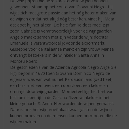
De vele prijzen die deze karaktervolle wijnen hebben
gewonnen, staan op het conto van Giovanni Negro. Hij
wijdt zich met grote passie aan het nóg beter maken van
de wijnen omdat het altijd nóg beter kan, vindt hij. Maar
dat doet hij niet alleen. De hele familie doet mee: zijn
zoon Gabriele is verantwoordelijk voor de wijngaarden;
Angelo maakt samen met zijn vader de wijn; dochter
Emanuela is verantwoordelijk voor de exportmarkt;
Giuseppe voor de Italiaanse markt en zijn vrouw Marisa
ontvangt bezoekers in de wijnkelder Santa Anna in
Monteu Roero.
De geschiedenis van de Azienda Agricola Negro Angelo e
Figli begon in 1670 toen Giovanni Dominico Negro de
eigenaar was van wat nu het Perdaudin landgoed heet,
een huis met een oven, een dorsvloer, een kelder en
omringd door wijngaarden. Momenteel ligt het hart van
het familiebedrijf in de Cascina Riveri wijnkelder in het
kleine gehucht S. Anna. Hier worden de wijnen gemaakt.
Daar is ook het wijnproeflokaal waar gasten de wijnen
kunnen proeven en de mensen kunnen ontmoeten die de
wijnen maken.