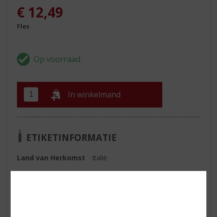
€
12,49
Fles
In winkelmand
ETIKETINFORMATIE
Land van Herkomst
Italië
Druivensoort
Vermentino
Inhoud
75 CL
Alcoholpercentage
12.5% vol