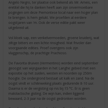
Angelo Negro, ter plaatse ook bekend als Mr. Arneis, een
eretitel die hij te danken heeft aan zijn onvermoeibare
pogingen om deze Piemontese local naar een hoger plan
te brengen. Is hem gelukt. We proefden al eerdere
oogstjaren van 'm. Ook de verse editie pakt weer
uitgebreid uit.
Vol kloek sap, een venkelvermoeden, groene kruiderij, wat
ziltige bitters en een lichte rinsigheid. Wat frivoler dan
voorgaande edities. Proef overigens ook zijn
vlaggenschip, de prachtige Prachioso.
De Favorita druiven (Vermentino) worden eind september
geoogst van wijngaarden in het Langhe gebied met een
expositie op het zuiden, westen en noorden op 250m
hoogte. De ondergrond bestaat uit kalk en zand. Na de
oogst vindt er schilinweking plaats gedurende 8-10 uur.
Daarna is er de vergisting op rvs bij 15 °C. Er is geen
malolactische gisting. De wijn kan, indien liggend
bewaard, 2-3 jaar na de oogst gedronken worden.