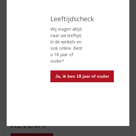
Soort wijn
Wit
Kleur
de kleur is strogeel met een
Leeftijdscheck
groene reflectie
Wij vragen altijd
Geur
frisse en intense aroma's van
naar uw leeftijd,
bloemen en appels komen bij het
in de winkels en
walsen in uw neus
ook online. Bent
u 18 jaar of
Smaak
de smaak geeft citrustonen en is
ouder?
fris
Afdronk
De afdronk is zacht
Ja, ik ben 18 jaar of ouder
Wijn-spijs
vis, wit vlees, kruidige gerechten,
antipasti, aperitief
Serveertip
10 - 12 °C
Reviews