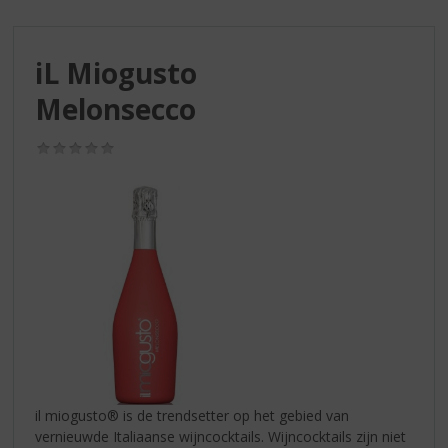
S
p
r
iL Miogusto
i
n
Melonsecco
g
n
(0,0
a
/
a
5)
r
d
e
n
a
v
i
g
a
t
i
il miogusto® is de trendsetter op het gebied van
e
vernieuwde Italiaanse wijncocktails. Wijncocktails zijn niet