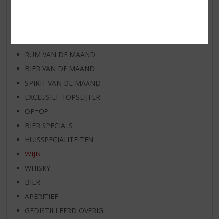
AANBIEDINGEN
WIJN VAN DE MAAND
WHISKY VAN DE MAAND
RUM VAN DE MAAND
BIER VAN DE MAAND
SPIRIT VAN DE MAAND
EXCLUSIEF TOPSLIJTER
OP=OP
BIER SPECIALS
HUISSPECIALITEITEN
WIJN
WHISKY
BIER
APERITIEF
GEDISTILLEERD OVERIG