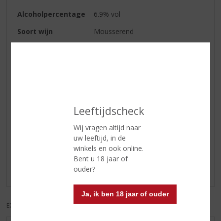
Alcoholpercentage
6.9% vol
Soort wijn
Mousserend
Geur
Bloemig , fruitig droog, en elegant
Wijn-spijs
Heerlijk als aperitief, maar ook
prima om bij een diner te drinken
Serveertip
8-10°C
Leeftijdscheck
Reviews
Wij vragen altijd naar
uw leeftijd, in de
winkels en ook online.
Schrijf een review
Bent u 18 jaar of
ouder?
Er zijn nog geen reviews geplaatst voor dit product
Ja, ik ben 18 jaar of ouder
EXCL. BTW
INCL. BTW