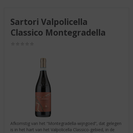
S
p
r
Sartori Valpolicella
i
n
Classico Montegradella
g
n
(0,0
a
/
a
5)
r
d
e
n
a
v
i
g
a
t
i
Afkomstig van het “Montegradella-wijngoed”, dat gelegen
e
is in het hart van het Valpolicella Classico-gebied, in de