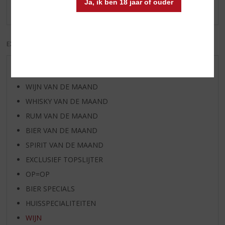
Ja, ik ben 18 jaar of ouder
Er zijn nog geen reviews geplaatst voor dit product
EXCL. BTW
INCL. BTW
AANBIEDINGEN
WIJN VAN DE MAAND
WHISKY VAN DE MAAND
RUM VAN DE MAAND
BIER VAN DE MAAND
SPIRIT VAN DE MAAND
EXCLUSIEF TOPSLIJTER
OP=OP
BIER SPECIALS
HUISSPECIALITEITEN
WIJN