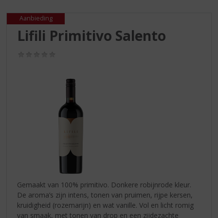
S
p
Aanbieding
r
Lifili Primitivo Salento
i
n
g
(0,0
/
n
5)
a
a
r
d
e
n
a
v
i
g
a
Gemaakt van 100% primitivo. Donkere robijnrode kleur.
t
De aroma’s zijn intens, tonen van pruimen, rijpe kersen,
i
kruidigheid (rozemarijn) en wat vanille. Vol en licht romig
e
van smaak, met tonen van drop en een zijdezachte