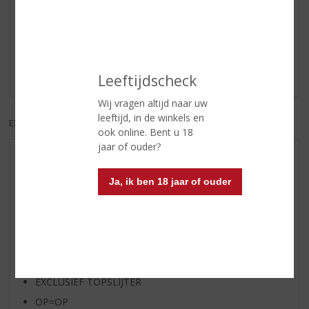
Reviews
Schrijf een review
Er zijn nog geen reviews geplaatst voor dit product
Leeftijdscheck
Wij vragen altijd naar uw
leeftijd, in de winkels en
EXCL. BTW
INCL. BTW
ook online. Bent u 18
jaar of ouder?
AANBIEDINGEN
WIJN VAN DE MAAND
Ja, ik ben 18 jaar of ouder
WHISKY VAN DE MAAND
RUM VAN DE MAAND
BIER VAN DE MAAND
SPIRIT VAN DE MAAND
EXCLUSIEF TOPSLIJTER
OP=OP