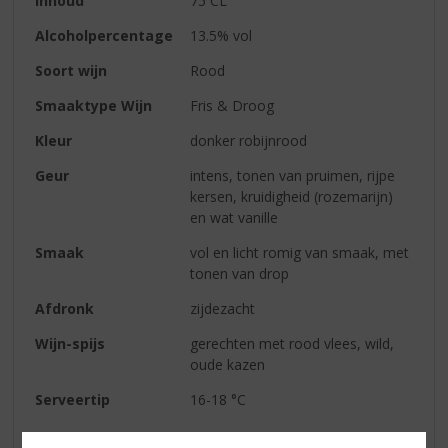
Inhoud
75 CL
Alcoholpercentage
13.5% vol
Soort wijn
Rood
Smaaktype Wijn
Fris & Droog
Kleur
donker robijnrood
Geur
intens, tonen van pruimen, rijpe
kersen, kruidigheid (rozemarijn)
en wat vanille
Smaak
vol en licht romig van smaak, met
tonen van drop
Afdronk
zijdezacht
Wijn-spijs
gerechten met rood vlees, wild,
oude kazen
Serveertip
16-18 °C