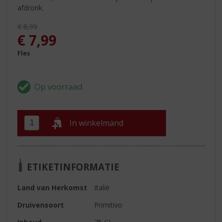
afdronk.
Originele prijs was:
€
8,99
, Huidige prijs is:
€
7,99
Fles
In winkelmand
ETIKETINFORMATIE
Land van Herkomst
Italië
Druivensoort
Primitivo