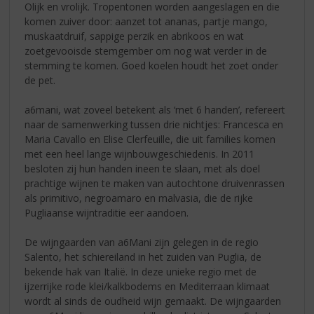
Olijk en vrolijk. Tropentonen worden aangeslagen en die
komen zuiver door: aanzet tot ananas, partje mango,
muskaatdruif, sappige perzik en abrikoos en wat
zoetgevooisde stemgember om nog wat verder in de
stemming te komen. Goed koelen houdt het zoet onder
de pet.
a6mani, wat zoveel betekent als ‘met 6 handen’, refereert
naar de samenwerking tussen drie nichtjes: Francesca en
Maria Cavallo en Elise Clerfeuille, die uit families komen
met een heel lange wijnbouwgeschiedenis. In 2011
besloten zij hun handen ineen te slaan, met als doel
prachtige wijnen te maken van autochtone druivenrassen
als primitivo, negroamaro en malvasia, die de rijke
Pugliaanse wijntraditie eer aandoen.
De wijngaarden van a6Mani zijn gelegen in de regio
Salento, het schiereiland in het zuiden van Puglia, de
bekende hak van Italië. In deze unieke regio met de
ijzerrijke rode klei/kalkbodems en Mediterraan klimaat
wordt al sinds de oudheid wijn gemaakt. De wijngaarden