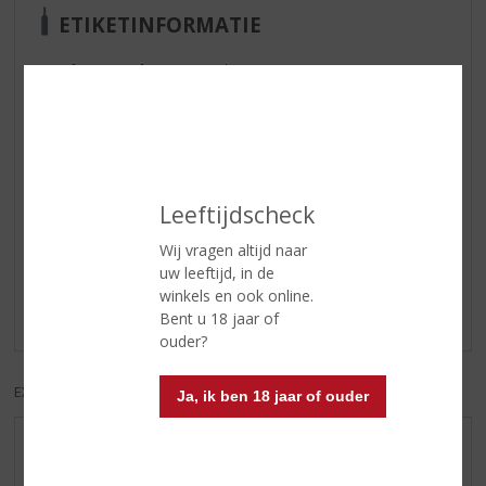
ETIKETINFORMATIE
Land van Herkomst
Italië
Inhoud
75 CL
Alcoholpercentage
12.5% vol
Leeftijdscheck
Reviews
Wij vragen altijd naar
uw leeftijd, in de
Schrijf een review
winkels en ook online.
Er zijn nog geen reviews geplaatst voor dit product
Bent u 18 jaar of
ouder?
EXCL. BTW
INCL. BTW
Ja, ik ben 18 jaar of ouder
AANBIEDINGEN
WIJN VAN DE MAAND