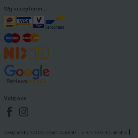
Wij accepteren...
Volg ons
F
I
a
n
Designed by YOOKY smart concepts
GEEN 18 GEEN alcohol