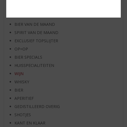
WHISKY VAN DE MAAND
RUM VAN DE MAAND
BIER VAN DE MAAND
SPIRIT VAN DE MAAND
EXCLUSIEF TOPSLIJTER
OP=OP
BIER SPECIALS
HUISSPECIALITEITEN
WIJN
WHISKY
BIER
APERITIEF
GEDISTILLEERD OVERIG
SHOTJES
KANT EN KLAAR