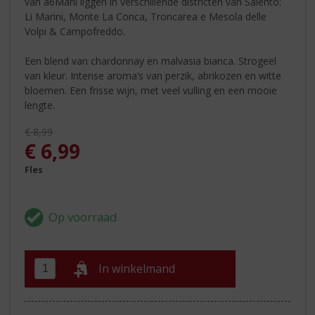
van a6Mani liggen in verschillende districten van Salento:
Li Marini, Monte La Conca, Troncarea e Mesola delle
Volpi & Campofreddo.
Een blend van chardonnay en malvasia bianca. Strogeel
van kleur. Intense aroma’s van perzik, abrikozen en witte
bloemen. Een frisse wijn, met veel vulling en een mooie
lengte.
Originele prijs was:
€
8,99
, Huidige prijs is:
€
6,99
Fles
In winkelmand