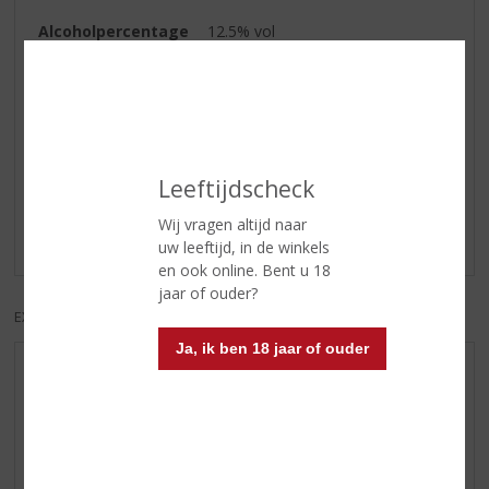
Alcoholpercentage
12.5% vol
Soort wijn
Champagne
Reviews
Leeftijdscheck
Schrijf een review
Wij vragen altijd naar
Er zijn nog geen reviews geplaatst voor dit product
uw leeftijd, in de winkels
en ook online. Bent u 18
jaar of ouder?
EXCL. BTW
INCL. BTW
Ja, ik ben 18 jaar of ouder
AANBIEDINGEN
WIJN VAN DE MAAND
WHISKY VAN DE MAAND
RUM VAN DE MAAND