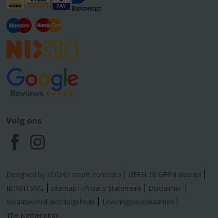
Volg ons
F
I
a
n
Designed by YOOKY smart concepts
GEEN 18 GEEN alcohol
c
s
IDIN/ITSME
sitemap
Privacy Statement
Disclaimer
Verantwoord alcoholgebruik
Leveringsvoorwaarden
e
t
The Netherlands