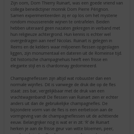
Zijn oom, Dom Thierry Ruinart, was een goede vriend van
collega benedictijner monnik Dom Pierre Pérignon.
Samen experimenteerden zij er op los om het mysterie
rondom mousserende wijnen te ontrafelen. Beiden
hebben uiteraard geen nazaten gekregen in verband met
hun religieuze achtergrond. Hun kennis is echter wel
overgedragen aan neef Nicolas. Ruinart is gelegen in
Reims en de kelders waar miljoenen flessen opgeslagen
liggen, zijn monumentaal en dateren uit de Romeinse tijd.
Dit historische champagnehuis heeft een frisse en
elegante stijl en is chardonnay gedomineerd.
Champagneflessen zijn altijd wat robuuster dan een
normale wijnfles. Dit is vanwege de druk die op de fles
staat: zes bar, vergelijkbaar met de druk van een
vrachtwagenband! De flessen van Ruinart zien er echter
anders uit dan de gebruikelijke champagnefles. De
bijzondere vorm van de fles is een eerbetoon aan de
vormgeving van de champagneflessen uit de achttiende
eeuw. Belangrijker nog is wat er in zit: ‘R’ de Ruinart
herken je aan de frisse geur van witte bloemen, peer,