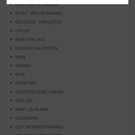
BIER VAN DE MAAND
SPIRIT VAN DE MAAND
EXCLUSIEF TOPSLIJTER
OP=OP
BIER SPECIALS
HUISSPECIALITEITEN
WIJN
WHISKY
BIER
APERITIEF
GEDISTILLEERD OVERIG
SHOTJES
KANT EN KLAAR
GLASWERK
GESCHENKVERPAKKING