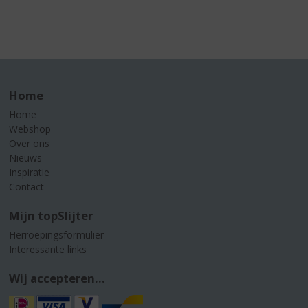
Home
Home
Webshop
Over ons
Nieuws
Inspiratie
Contact
Mijn topSlijter
Herroepingsformulier
Interessante links
Wij accepteren...