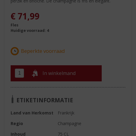
perzik en brioche. De champagne is fris en elegant.
€
71,99
Fles
Huidige voorraad: 4
In winkelmand
ETIKETINFORMATIE
Land van Herkomst
Frankrijk
Regio
Champagne
Inhoud
75 CL