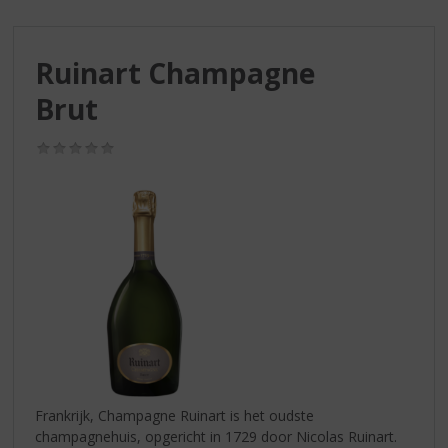
S
p
r
Ruinart Champagne
i
n
Brut
g
n
(0,0
a
/
a
5)
r
d
e
n
a
v
i
g
a
t
i
Frankrijk, Champagne Ruinart is het oudste
e
champagnehuis, opgericht in 1729 door Nicolas Ruinart.