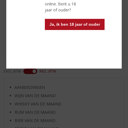
online. Bent u 18
Serveertip
14 - 16 °C
jaar of ouder?
Ja, ik ben 18 jaar of ouder
Reviews
Schrijf een review
Er zijn nog geen reviews geplaatst voor dit product
EXCL. BTW
INCL. BTW
AANBIEDINGEN
WIJN VAN DE MAAND
WHISKY VAN DE MAAND
RUM VAN DE MAAND
BIER VAN DE MAAND