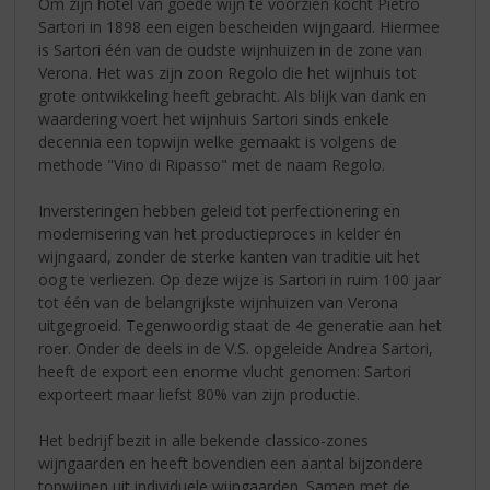
Om zijn hotel van goede wijn te voorzien kocht Pietro
Sartori in 1898 een eigen bescheiden wijngaard. Hiermee
is Sartori één van de oudste wijnhuizen in de zone van
Verona. Het was zijn zoon Regolo die het wijnhuis tot
grote ontwikkeling heeft gebracht. Als blijk van dank en
waardering voert het wijnhuis Sartori sinds enkele
decennia een topwijn welke gemaakt is volgens de
methode "Vino di Ripasso" met de naam Regolo.
Inversteringen hebben geleid tot perfectionering en
modernisering van het productieproces in kelder én
wijngaard, zonder de sterke kanten van traditie uit het
oog te verliezen. Op deze wijze is Sartori in ruim 100 jaar
tot één van de belangrijkste wijnhuizen van Verona
uitgegroeid. Tegenwoordig staat de 4e generatie aan het
roer. Onder de deels in de V.S. opgeleide Andrea Sartori,
heeft de export een enorme vlucht genomen: Sartori
exporteert maar liefst 80% van zijn productie.
Het bedrijf bezit in alle bekende classico-zones
wijngaarden en heeft bovendien een aantal bijzondere
topwijnen uit individuele wijngaarden. Samen met de