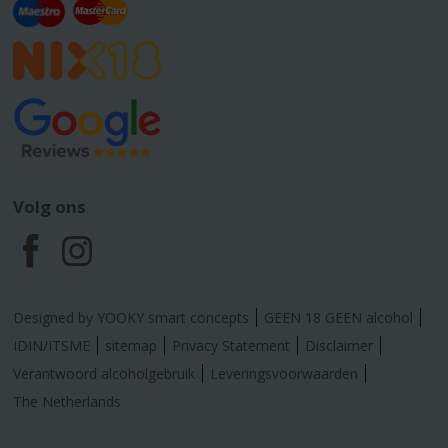
Volg ons
F
I
a
n
Designed by YOOKY smart concepts
GEEN 18 GEEN alcohol
c
s
IDIN/ITSME
sitemap
Privacy Statement
Disclaimer
Verantwoord alcoholgebruik
Leveringsvoorwaarden
e
t
The Netherlands