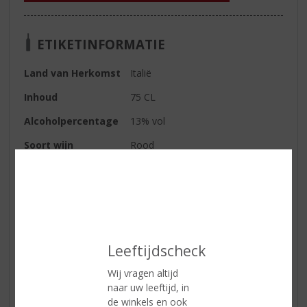
ETIKETINFORMATIE
Land van Herkomst
Italië
Inhoud
75 CL
Alcoholpercentage
13% vol
Soort wijn
Rood
Kleur
Levendig granaatrood
Geur
Intense aroma's van rood fruit en
specerijen
Smaak
Krachtig, vol en droog, met een
fluwelen textuur en heel
Leeftijdscheck
aangename aroma's van
Wij vragen altijd
donkerrood en gedroogd fruit
naar uw leeftijd, in
Wijn-spijs
Heerlijk bij pasta’s en gevogelte
de winkels en ook