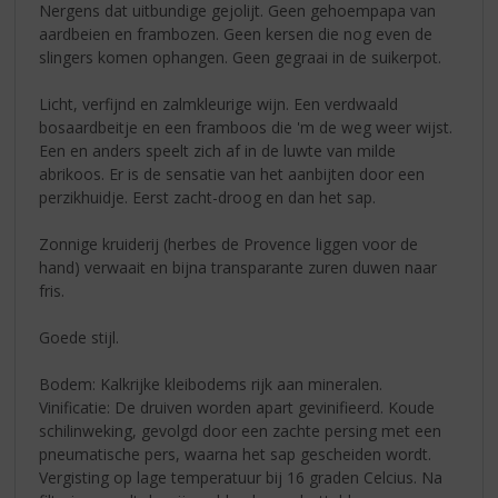
Nergens dat uitbundige gejolijt. Geen gehoempapa van
aardbeien en frambozen. Geen kersen die nog even de
slingers komen ophangen. Geen gegraai in de suikerpot.
Licht, verfijnd en zalmkleurige wijn. Een verdwaald
bosaardbeitje en een framboos die 'm de weg weer wijst.
Een en anders speelt zich af in de luwte van milde
abrikoos. Er is de sensatie van het aanbijten door een
perzikhuidje. Eerst zacht-droog en dan het sap.
Zonnige kruiderij (herbes de Provence liggen voor de
hand) verwaait en bijna transparante zuren duwen naar
fris.
Goede stijl.
Bodem: Kalkrijke kleibodems rijk aan mineralen.
Vinificatie: De druiven worden apart gevinifieerd. Koude
schilinweking, gevolgd door een zachte persing met een
pneumatische pers, waarna het sap gescheiden wordt.
Vergisting op lage temperatuur bij 16 graden Celcius. Na