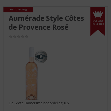
S
p
Aanbieding
r
Aumérade Style Côtes
i
EXCLUSIEF
n
de Provence Rosé
TOPSLIJTER
g
n
(0,0
a
/
a
5)
r
d
e
n
a
v
i
g
a
t
i
De Grote Hamersma beoordeling: 8.5.
e