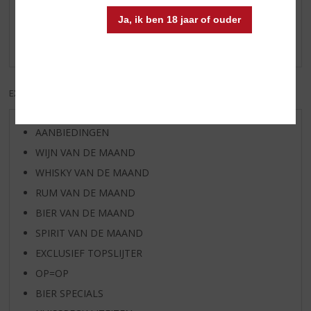
Schrijf een review
Ja, ik ben 18 jaar of ouder
Er zijn nog geen reviews geplaatst voor dit product
EXCL. BTW
INCL. BTW
AANBIEDINGEN
WIJN VAN DE MAAND
WHISKY VAN DE MAAND
RUM VAN DE MAAND
BIER VAN DE MAAND
SPIRIT VAN DE MAAND
EXCLUSIEF TOPSLIJTER
OP=OP
BIER SPECIALS