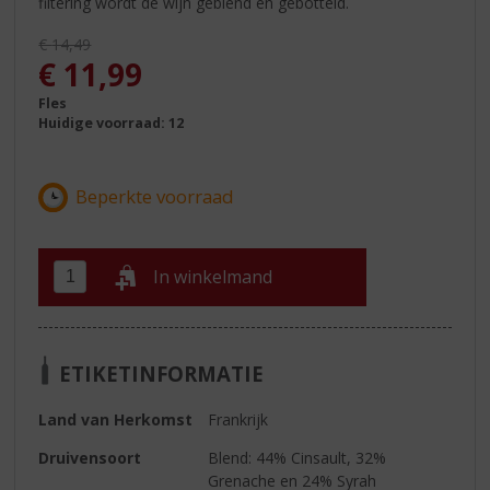
filtering wordt de wijn geblend en gebotteld.
Originele prijs was:
€
14,49
, Huidige prijs is:
€
11,99
Fles
Huidige voorraad: 12
In winkelmand
ETIKETINFORMATIE
Land van Herkomst
Frankrijk
Druivensoort
Blend: 44% Cinsault, 32%
Grenache en 24% Syrah