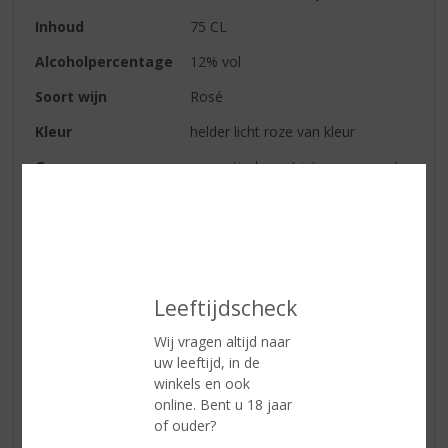
Inhoud
75 CL
Alcoholpercentage
12% vol
Soort wijn
Rosé
Kleur
helder licht roze van kleur
Geur
aromatisch, met intense aroma’s
van grapefruit en framboos
Smaak
fris en fruitig van smaak, met
tonen van exotisch fruit
Afdronk
lang en aanhoudende afdronk
Leeftijdscheck
Wijn-spijs
aperitief, salades, kipgerechten,
visgerechten en schaal- en
Wij vragen altijd naar
schelpdieren, tempura en sushi
uw leeftijd, in de
winkels en ook
online. Bent u 18 jaar
Reviews
of ouder?