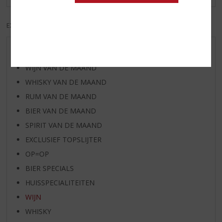
EXCL. BTW
INCL. BTW
AANBIEDINGEN
WIJN VAN DE MAAND
WHISKY VAN DE MAAND
RUM VAN DE MAAND
BIER VAN DE MAAND
SPIRIT VAN DE MAAND
EXCLUSIEF TOPSLIJTER
OP=OP
BIER SPECIALS
HUISSPECIALITEITEN
WIJN
WHISKY