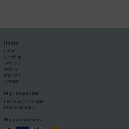
Home
Home
Webshop
Over ons
Nieuws
Inspiratie
Contact
Mijn topSlijter
Herroepingsformulier
Interessante links
Wij accepteren...