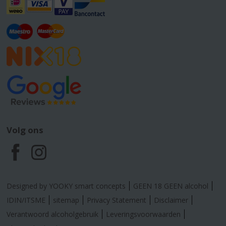
Volg ons
F
I
a
n
Designed by YOOKY smart concepts
GEEN 18 GEEN alcohol
c
s
IDIN/ITSME
sitemap
Privacy Statement
Disclaimer
Verantwoord alcoholgebruik
Leveringsvoorwaarden