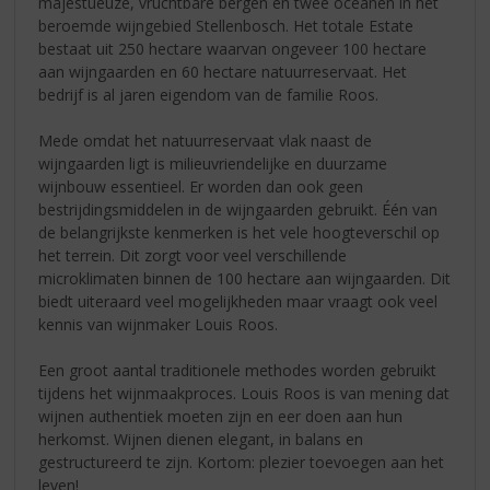
majestueuze, vruchtbare bergen en twee oceanen in het
beroemde wijngebied Stellenbosch. Het totale Estate
bestaat uit 250 hectare waarvan ongeveer 100 hectare
aan wijngaarden en 60 hectare natuurreservaat. Het
bedrijf is al jaren eigendom van de familie Roos.
Mede omdat het natuurreservaat vlak naast de
wijngaarden ligt is milieuvriendelijke en duurzame
wijnbouw essentieel. Er worden dan ook geen
bestrijdingsmiddelen in de wijngaarden gebruikt. Één van
de belangrijkste kenmerken is het vele hoogteverschil op
het terrein. Dit zorgt voor veel verschillende
microklimaten binnen de 100 hectare aan wijngaarden. Dit
biedt uiteraard veel mogelijkheden maar vraagt ook veel
kennis van wijnmaker Louis Roos.
Een groot aantal traditionele methodes worden gebruikt
tijdens het wijnmaakproces. Louis Roos is van mening dat
wijnen authentiek moeten zijn en eer doen aan hun
herkomst. Wijnen dienen elegant, in balans en
gestructureerd te zijn. Kortom: plezier toevoegen aan het
leven!