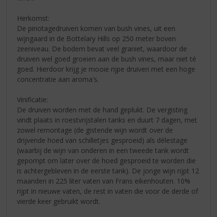
Herkomst:
De pinotagedruiven komen van bush vines, uit een
wijngaard in de Bottelary Hills op 250 meter boven
zeeniveau. De bodem bevat veel graniet, waardoor de
druiven wel goed groeien aan de bush vines, maar niet té
goed. Hierdoor krijg je mooie rijpe druiven met een hoge
concentratie aan aroma's.
Vinificatie:
De druiven worden met de hand geplukt. De vergisting
vindt plaats in roestvrijstalen tanks en duurt 7 dagen, met
zowel remontage (de gistende wijn wordt over de
drijvende hoed van schilletjes gesproeid) als délestage
(waarbij de wijn van onderen in een tweede tank wordt
gepompt om later over de hoed gesproeid te worden die
is achtergebleven in de eerste tank). De jonge wijn rijpt 12
maanden in 225 liter vaten van Frans eikenhouten. 10%
rijpt in nieuwe vaten, de rest in vaten die voor de derde of
vierde keer gebruikt wordt.