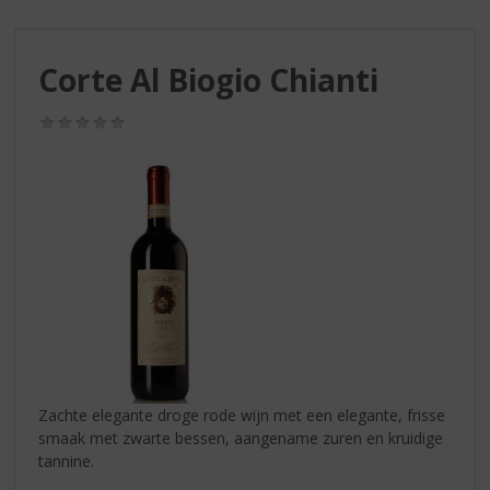
S
p
r
Corte Al Biogio Chianti
i
n
g
(0,0
/
n
5)
a
a
r
d
e
n
a
v
i
g
a
Zachte elegante droge rode wijn met een elegante, frisse
t
smaak met zwarte bessen, aangename zuren en kruidige
i
tannine.
e