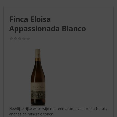
S
p
r
Finca Eloisa
i
n
Appassionada Blanco
g
n
(0,0
a
/
a
5)
r
d
e
n
a
v
i
g
a
t
i
Heerlijke rijke witte wijn met een aroma van tropisch fruit,
e
ananas en minerale tonen.