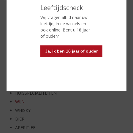
Leeftijdscheck
AANBIEDINGEN
Wij vragen altijd naar uw
leeftijd, in de winkels en
WIJN VAN DE MAAND
ook online. Bent u 18 jaar
WHISKY VAN DE MAAND
of ouder?
RUM VAN DE MAAND
BIER VAN DE MAAND
Ja, ik ben 18 jaar of ouder
SPIRIT VAN DE MAAND
EXCLUSIEF TOPSLIJTER
OP=OP
BIER SPECIALS
HUISSPECIALITEITEN
WIJN
WHISKY
BIER
APERITIEF