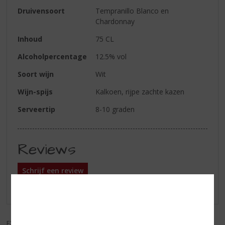
Druivensoort
Tempranillo Blanco en
Chardonnay
Inhoud
75 CL
Alcoholpercentage
12.5% vol
Soort wijn
Wit
Wijn-spijs
Kalkoen, rijpe zachte kazen
Serveertip
8-10 graden
Reviews
Schrijf een review
Er zijn nog geen reviews geplaatst voor dit product
EXCL. BTW
INCL. BTW