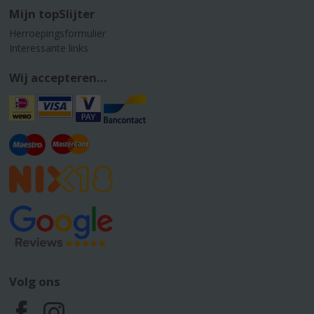
Mijn topSlijter
Herroepingsformulier
Interessante links
Wij accepteren...
Volg ons
F
I