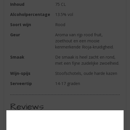
Inhoud
75 CL
Alcoholpercentage
13.5% vol
Soort wijn
Rood
Geur
Aroma van rijp rood fruit,
zoethout en een mooie
kenmerkende Rioja-kruidigheid.
Smaak
De smaak is heel zacht en rond,
met een fijne zuidelijke zwoelheid.
Wijn-spijs
Stoofschotels, oude harde kazen
Serveertip
14-17 graden
Reviews
Schrijf een review
Er zijn nog geen reviews geplaatst voor dit product