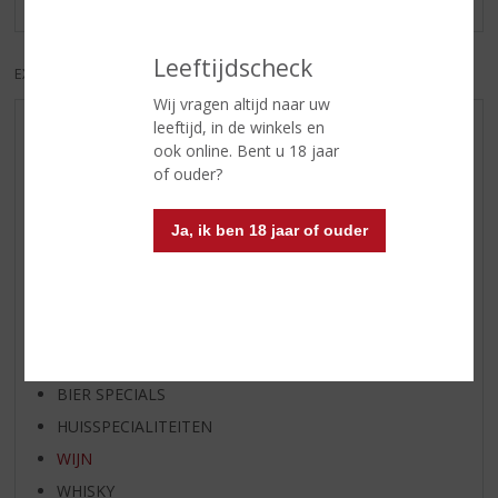
Leeftijdscheck
EXCL. BTW
INCL. BTW
Wij vragen altijd naar uw
leeftijd, in de winkels en
AANBIEDINGEN
ook online. Bent u 18 jaar
WIJN VAN DE MAAND
of ouder?
WHISKY VAN DE MAAND
Ja, ik ben 18 jaar of ouder
RUM VAN DE MAAND
BIER VAN DE MAAND
SPIRIT VAN DE MAAND
EXCLUSIEF TOPSLIJTER
OP=OP
BIER SPECIALS
HUISSPECIALITEITEN
WIJN
WHISKY