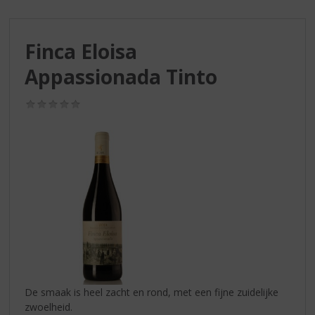
S
p
r
Finca Eloisa
i
n
Appassionada Tinto
g
n
(0,0
a
/
a
5)
r
d
e
n
a
v
i
g
a
t
i
De smaak is heel zacht en rond, met een fijne zuidelijke
e
zwoelheid.