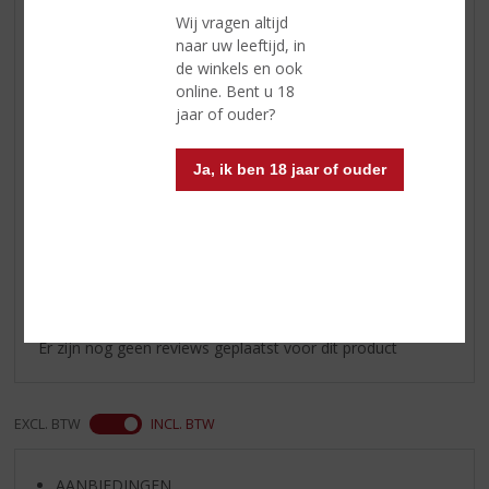
Smaak
delicate fruitige en bloemige
Wij vragen altijd
aroma’s en een plezierige droge
naar uw leeftijd, in
en gebalanceerde smaak
de winkels en ook
online. Bent u 18
Afdronk
goede lengte
jaar of ouder?
Wijn-spijs
Spaghetti vongole, vitello
tonnato, visgerechten, schelp-en
Ja, ik ben 18 jaar of ouder
schaaldieren.
Reviews
Schrijf een review
Er zijn nog geen reviews geplaatst voor dit product
EXCL. BTW
INCL. BTW
AANBIEDINGEN