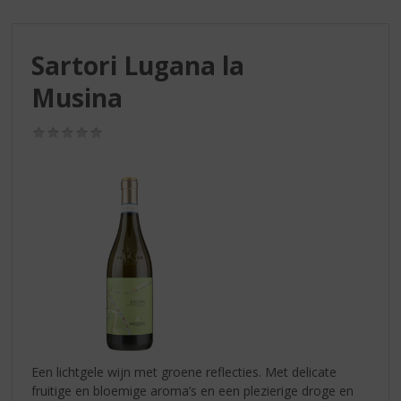
S
p
r
Sartori Lugana la
i
n
Musina
g
n
(0,0
a
/
a
5)
r
d
e
n
a
v
i
g
a
t
i
Een lichtgele wijn met groene reflecties. Met delicate
e
fruitige en bloemige aroma’s en een plezierige droge en