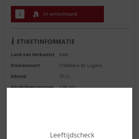
In winkelmand
ETIKETINFORMATIE
Land van Herkomst
Italië
Druivensoort
Trebbiano de Lugana
Inhoud
75 CL
Alcoholpercentage
13% vol
Soort wijn
Wit
Smaaktype Wijn
Fris & Droog
Kleur
lichtgeel met groene reflecties
Geur
floraal en fruitig
Leeftijdscheck