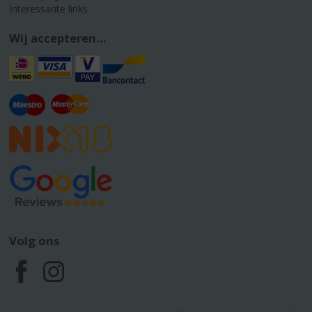
Interessante links
Wij accepteren...
Volg ons
F
I
a
n