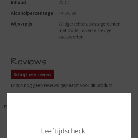
Inhoud
75 CL
Alcoholpercentage
14.5% vol
Wijn-spijs
Wildgerechten, pastagerechten
met truffel, diverse stevige
kaassoorten.
Reviews
Schrijf een review
Er zijn nog geen reviews geplaatst voor dit product
EXCL. BTW
INCL. BTW
AANBIEDINGEN
Leeftijdscheck
WIJN VAN DE MAAND