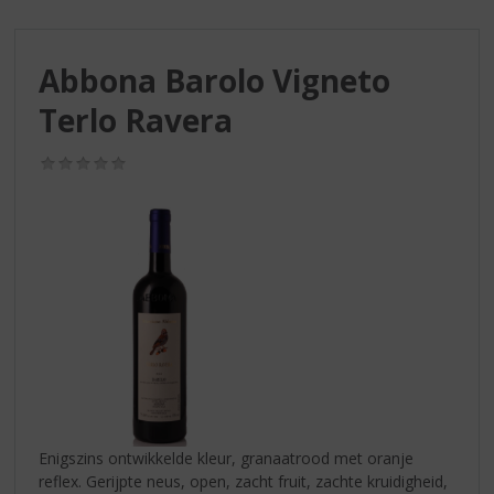
S
p
r
Abbona Barolo Vigneto
i
n
Terlo Ravera
g
n
(0,0
a
/
a
5)
r
d
e
n
a
v
i
g
a
t
i
Enigszins ontwikkelde kleur, granaatrood met oranje
e
reflex. Gerijpte neus, open, zacht fruit, zachte kruidigheid,