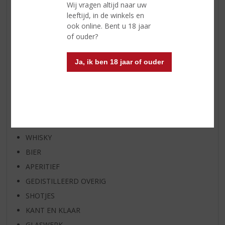
Wij vragen altijd naar uw
WHISKY VAN DE MAAND
leeftijd, in de winkels en
RUM VAN DE MAAND
ook online. Bent u 18 jaar
BIER VAN DE MAAND
of ouder?
SPIRIT VAN DE MAAND
Ja, ik ben 18 jaar of ouder
EXCLUSIEF TOPSLIJTER
OP=OP
BIER SPECIALS
HUISSPECIALITEITEN
WIJN
WHISKY
BIER
APERITIEF
GEDISTILLEERD OVERIG
SHOTJES
KANT EN KLAAR
GLASWERK