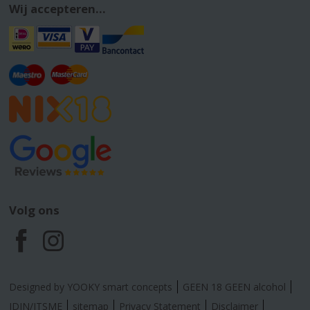
Wij accepteren...
Volg ons
F
I
a
n
Designed by YOOKY smart concepts
GEEN 18 GEEN alcohol
IDIN/ITSME
sitemap
Privacy Statement
Disclaimer