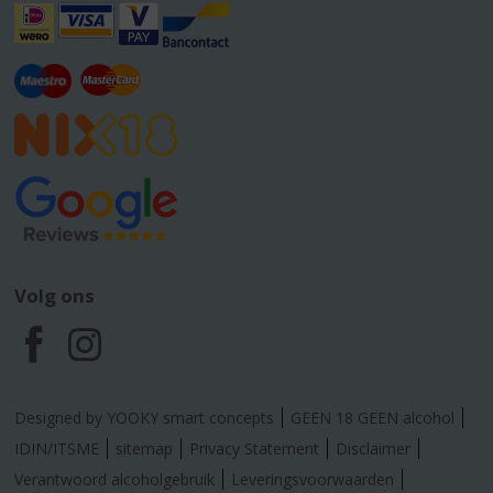
Volg ons
F
I
a
n
Designed by YOOKY smart concepts
GEEN 18 GEEN alcohol
c
s
IDIN/ITSME
sitemap
Privacy Statement
Disclaimer
Verantwoord alcoholgebruik
Leveringsvoorwaarden