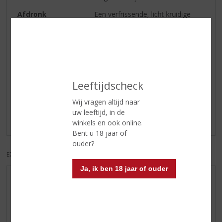
Afdronk
Een verfrissende, licht kruidige
afdronk.
Serveertip
8 - 10 °C
Reviews
Leeftijdscheck
Wij vragen altijd naar
Schrijf een review
uw leeftijd, in de
Er zijn nog geen reviews geplaatst voor dit product
winkels en ook online.
Bent u 18 jaar of
ouder?
EXCL. BTW
INCL. BTW
Ja, ik ben 18 jaar of ouder
AANBIEDINGEN
WIJN VAN DE MAAND
WHISKY VAN DE MAAND