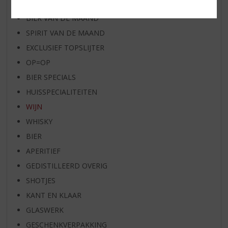
RUM VAN DE MAAND
BIER VAN DE MAAND
SPIRIT VAN DE MAAND
EXCLUSIEF TOPSLIJTER
OP=OP
BIER SPECIALS
HUISSPECIALITEITEN
WIJN
WHISKY
BIER
APERITIEF
GEDISTILLEERD OVERIG
SHOTJES
KANT EN KLAAR
GLASWERK
GESCHENKVERPAKKING