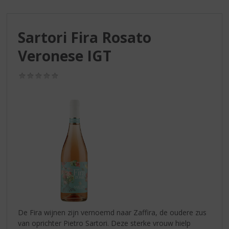
S
p
r
Sartori Fira Rosato
i
n
Veronese IGT
g
n
(0,0
a
/
a
5)
r
d
e
n
a
v
i
g
a
t
i
De Fira wijnen zijn vernoemd naar Zaffira, de oudere zus
e
van oprichter Pietro Sartori. Deze sterke vrouw hielp