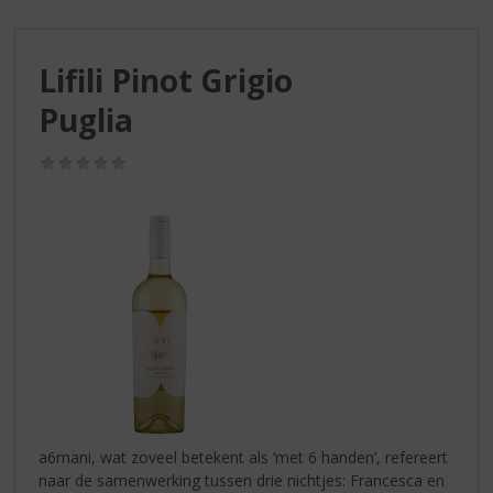
S
p
r
Lifili Pinot Grigio
i
n
Puglia
g
n
(0,0
a
/
a
5)
r
d
e
n
a
v
i
g
a
t
i
a6mani, wat zoveel betekent als ‘met 6 handen’, refereert
e
naar de samenwerking tussen drie nichtjes: Francesca en