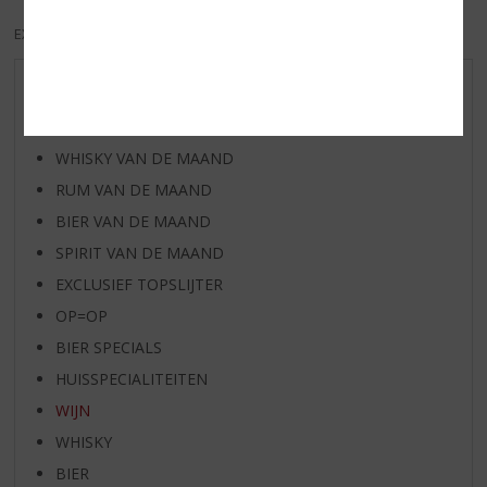
EXCL. BTW
INCL. BTW
AANBIEDINGEN
WIJN VAN DE MAAND
WHISKY VAN DE MAAND
RUM VAN DE MAAND
BIER VAN DE MAAND
SPIRIT VAN DE MAAND
EXCLUSIEF TOPSLIJTER
OP=OP
BIER SPECIALS
HUISSPECIALITEITEN
WIJN
WHISKY
BIER