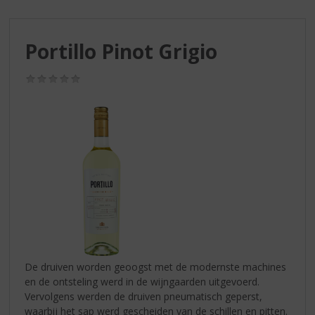
S
p
r
Portillo Pinot Grigio
i
n
g
(0,0
/
n
5)
a
a
r
d
e
n
a
v
i
g
a
De druiven worden geoogst met de modernste machines
t
en de ontsteling werd in de wijngaarden uitgevoerd.
i
Vervolgens werden de druiven pneumatisch geperst,
e
waarbij het sap werd gescheiden van de schillen en pitten.