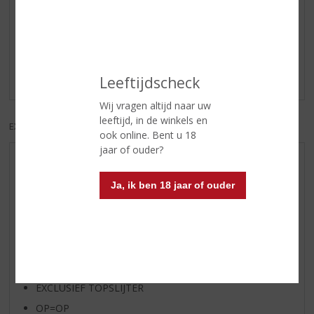
Reviews
Schrijf een review
Er zijn nog geen reviews geplaatst voor dit product
Leeftijdscheck
Wij vragen altijd naar uw
leeftijd, in de winkels en
EXCL. BTW
INCL. BTW
ook online. Bent u 18
jaar of ouder?
AANBIEDINGEN
WIJN VAN DE MAAND
Ja, ik ben 18 jaar of ouder
WHISKY VAN DE MAAND
RUM VAN DE MAAND
BIER VAN DE MAAND
SPIRIT VAN DE MAAND
EXCLUSIEF TOPSLIJTER
OP=OP