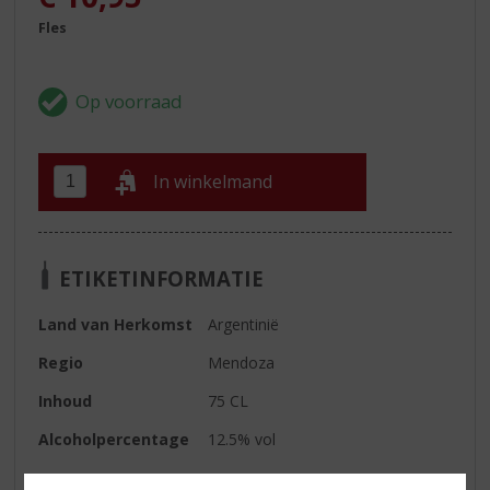
Fles
In winkelmand
ETIKETINFORMATIE
Land van Herkomst
Argentinië
Regio
Mendoza
Inhoud
75 CL
Alcoholpercentage
12.5% vol