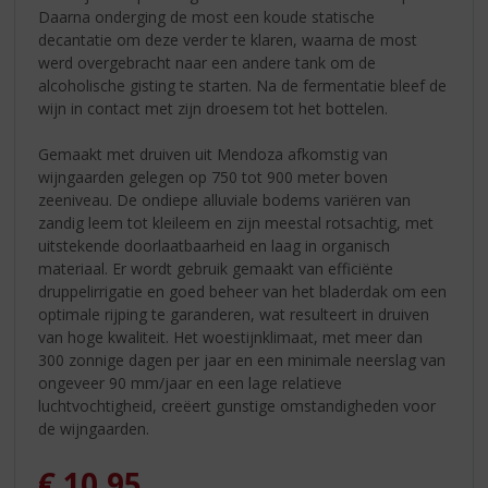
Daarna onderging de most een koude statische
decantatie om deze verder te klaren, waarna de most
werd overgebracht naar een andere tank om de
alcoholische gisting te starten. Na de fermentatie bleef de
wijn in contact met zijn droesem tot het bottelen.
Gemaakt met druiven uit Mendoza afkomstig van
wijngaarden gelegen op 750 tot 900 meter boven
zeeniveau. De ondiepe alluviale bodems variëren van
zandig leem tot kleileem en zijn meestal rotsachtig, met
uitstekende doorlaatbaarheid en laag in organisch
materiaal. Er wordt gebruik gemaakt van efficiënte
druppelirrigatie en goed beheer van het bladerdak om een
optimale rijping te garanderen, wat resulteert in druiven
van hoge kwaliteit. Het woestijnklimaat, met meer dan
300 zonnige dagen per jaar en een minimale neerslag van
ongeveer 90 mm/jaar en een lage relatieve
luchtvochtigheid, creëert gunstige omstandigheden voor
de wijngaarden.
€
10,95