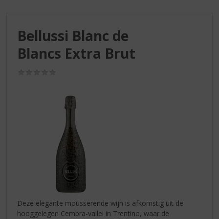
S
p
r
Bellussi Blanc de
i
n
Blancs Extra Brut
g
n
(0,0
a
/
a
5)
r
d
e
n
a
v
i
g
a
t
i
Deze elegante mousserende wijn is afkomstig uit de
e
hooggelegen Cembra-vallei in Trentino, waar de