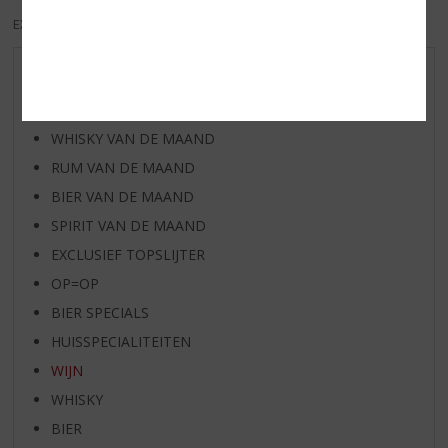
EXCL. BTW
INCL. BTW
AANBIEDINGEN
WIJN VAN DE MAAND
WHISKY VAN DE MAAND
RUM VAN DE MAAND
BIER VAN DE MAAND
SPIRIT VAN DE MAAND
EXCLUSIEF TOPSLIJTER
OP=OP
BIER SPECIALS
HUISSPECIALITEITEN
WIJN
WHISKY
BIER