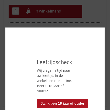
In winkelmand
ETIKETINFORMATIE
Land van Herkomst
Italië
Inhoud
75 CL
Alcoholpercentage
12.5% vol
Leeftijdscheck
Wij vragen altijd naar
uw leeftijd, in de
Reviews
winkels en ook online.
Bent u 18 jaar of
Schrijf een review
ouder?
Er zijn nog geen reviews geplaatst voor dit product
Ja, ik ben 18 jaar of ouder