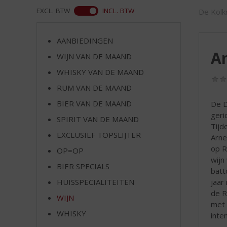
d
WEB
EXCL. BTW
INCL. BTW
De Kolkr
S
p
r
AANBIEDINGEN
i
An
WIJN VAN DE MAAND
n
g
WHISKY VAN DE MAAND
n
RUM VAN DE MAAND
a
a
BIER VAN DE MAAND
De D
r
geri
SPIRIT VAN DE MAAND
d
Tijd
EXCLUSIEF TOPSLIJTER
e
Arne
n
op R
OP=OP
a
wijn
BIER SPECIALS
v
batt
i
jaar
HUISSPECIALITEITEN
g
de R
WIJN
a
met 
t
WHISKY
inte
i