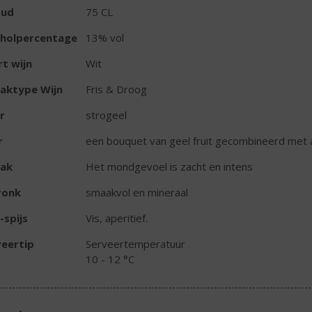
oud
75 CL
oholpercentage
13% vol
t wijn
Wit
aktype Wijn
Fris & Droog
r
strogeel
r
een bouquet van geel fruit gecombineerd met a
ak
Het mondgevoel is zacht en intens
ronk
smaakvol en mineraal
-spijs
Vis, aperitief.
eertip
Serveertemperatuur
10 - 12 °C