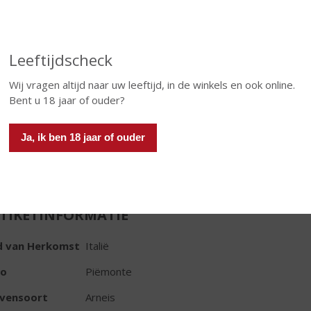
€
13,99
Fles
Huidige voorraad: 0
Leeftijdscheck
Wij vragen altijd naar uw leeftijd, in de winkels en ook online.
Bent u 18 jaar of ouder?
Ja, ik ben 18 jaar of ouder
In winkelmand
TIKETINFORMATIE
d van Herkomst
Italië
io
Piëmonte
ivensoort
Arneis