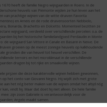
s 1670 heeft de familie Negro wijngaarden in Roero. In de
erschone heuvels van Piëmonte wijden ze hun leven aan het
n van prachtige wijnen van de witte druiven Favorita
mentino) en Arneis en de rode druivensoorten Nebbiolo,
era, Bonarda, Brachetto en Dolcetto. Momenteel bezitten ze
ectare wijngaard, verdeeld over verschillende percelen: o.a. de
gaarden bij het historische familielandgoed Perdaudin in Monte
o: de wijngaard San Vittore in Canale en Basarin in Neive. De
druiven groeien op de meest zonnige heuvels op kalkhoudende
viale gronden die van heuvel tot heuvel verschillen. De
chillende terroirs en het microklimaat in de verschillende
gaarden dragen bij tot rijke en smaakvolle wijnen.
ele prijzen die deze karaktervolle wijnen hebben gewonnen,
n op het conto van Giovanni Negro. Hij wijdt zich met grote
ie aan het nóg beter maken van de wijnen omdat het altijd nóg
 kan, vindt hij. Maar dat doet hij niet alleen. De hele familie
 mee: zijn zoon Gabriele is verantwoordelijk voor de
gaarden; Angelo maakt samen.