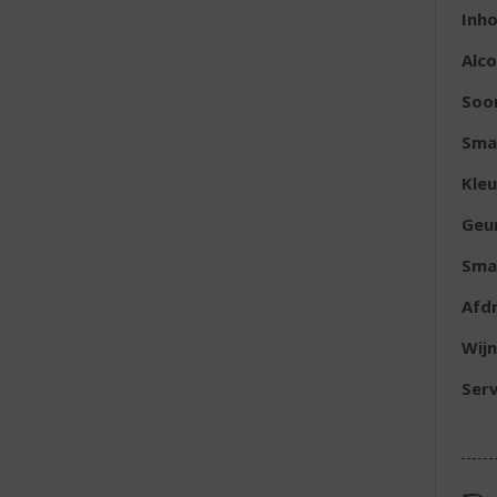
Inh
Alc
Soor
Sma
Kleu
Geu
Sma
Afd
Wijn
Serv