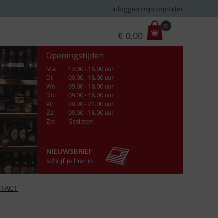
Inloggen mijn topSlijter
P
0
€
0,00
r
i
Openingstijden
j
s
Ma
:
13:00 - 18.00 uur
Di
:
09.00 - 18.00 uur
:
Wo
:
09.00 - 18.00 uur
Do
:
09.00 - 18.00 uur
Vr
:
09.00 - 21.00 uur
Za
:
09.00 - 18.00 uur
Zo:
Gesloten
NIEUWSBRIEF
Schrijf je hier in
TACT