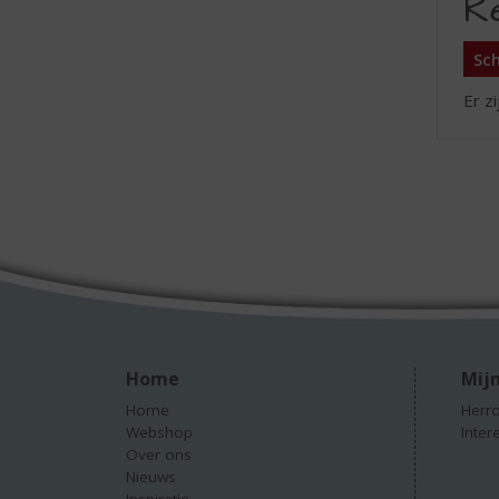
R
Sch
Er z
Home
Mijn
Home
Herro
Webshop
Inter
Over ons
Nieuws