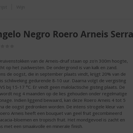
SHOP
ijst
Wijn
gelo Negro Roero Arneis Serra
(0,0
/
5)
ruivenstokken van de Arneis-druif staan op zo'n 300m hoogte,
cht op het zuidwesten. De ondergrond is van kalk en zand.
ens de oogst, die in september plaats vindt, krijgt 20% van de
is schilweking gedurende 8-10 uur. Daarna volgt de vergisting
VS bij 15-17 °C. Er vindt geen malolactische gisting plaats. De
 wordt nog 4 maanden op de lies gehouden onder regelmatige
onage. Indien liggend bewaard, kan deze Roero Arneis 4 tot 5
 na de oogst gedronken worden. De intens strogele kleur van
oero Arneis heeft een bouquet van geel fruit gecombineerd
acacia-bloemen en tropisch fruit. Het mondgevoel is zacht en
ns met een smaakvolle en minerale finish.