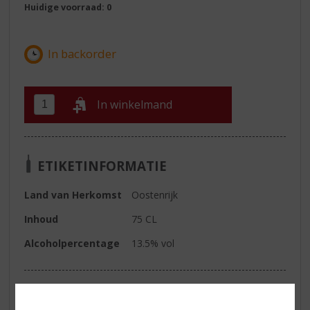
Huidige voorraad: 0
In winkelmand
ETIKETINFORMATIE
Land van Herkomst
Oostenrijk
Inhoud
75 CL
Alcoholpercentage
13.5% vol
Reviews