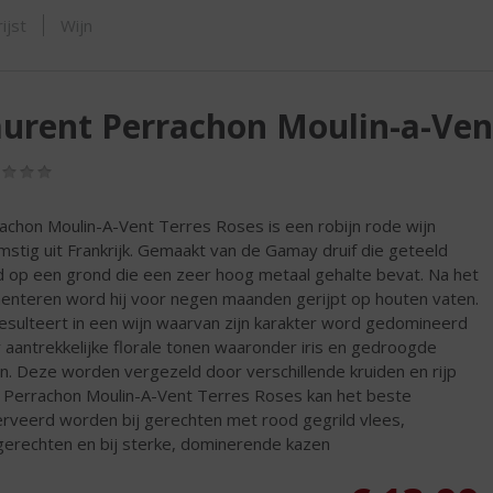
SHOP
ijst
Wijn
urent Perrachon Moulin-a-Ven
(0,0
/
5)
achon Moulin-A-Vent Terres Roses is een robijn rode wijn
mstig uit Frankrijk. Gemaakt van de Gamay druif die geteeld
 op een grond die een zeer hoog metaal gehalte bevat. Na het
enteren word hij voor negen maanden gerijpt op houten vaten.
resulteert in een wijn waarvan zijn karakter word gedomineerd
 aantrekkelijke florale tonen waaronder iris en gedroogde
n. Deze worden vergezeld door verschillende kruiden en rijp
t. Perrachon Moulin-A-Vent Terres Roses kan het beste
rveerd worden bij gerechten met rood gegrild vlees,
gerechten en bij sterke, dominerende kazen