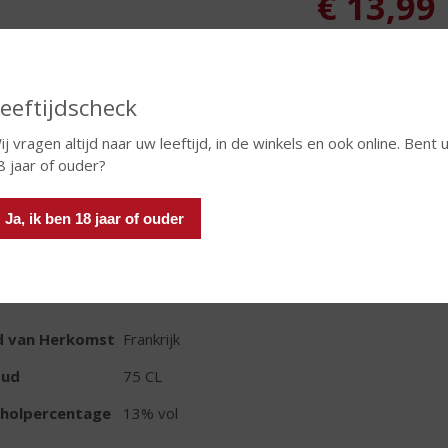
€
13,99
Fles
Huidige voorraad: 0
eeftijdscheck
ij vragen altijd naar uw leeftijd, in de winkels en ook online. Bent 
8 jaar of ouder?
In winkelmand
Ja, ik ben 18 jaar of ouder
TIKETINFORMATIE
d van Herkomst
Frankrijk
oud
75 CL
oholpercentage
13% vol