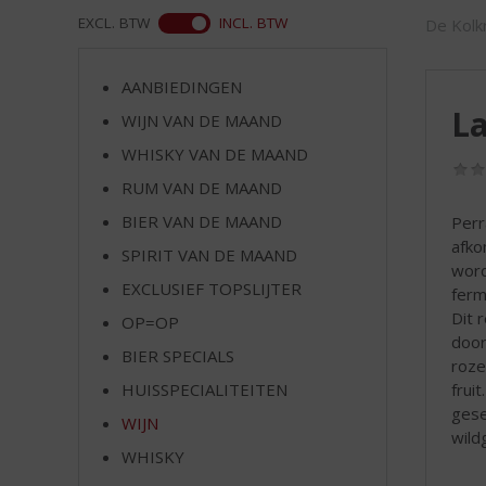
d
WEB
EXCL. BTW
INCL. BTW
De Kolkr
S
p
r
AANBIEDINGEN
i
La
WIJN VAN DE MAAND
n
g
WHISKY VAN DE MAAND
n
RUM VAN DE MAAND
a
a
BIER VAN DE MAAND
Perr
r
afko
SPIRIT VAN DE MAAND
d
word
EXCLUSIEF TOPSLIJTER
e
ferm
n
Dit 
OP=OP
a
door
BIER SPECIALS
v
roze
i
frui
HUISSPECIALITEITEN
g
gese
WIJN
a
wild
t
WHISKY
i