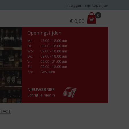
Inloggen mijn topSlijter
P
0
€
0,00
r
i
Openingstijden
j
s
Ma
:
13:00 - 18.00 uur
Di
:
09.00 - 18.00 uur
:
Wo
:
09.00 - 18.00 uur
Do
:
09.00 - 18.00 uur
Vr
:
09.00 - 21.00 uur
Za
:
09.00 - 18.00 uur
Zo:
Gesloten
NIEUWSBRIEF
Schrijf je hier in
TACT