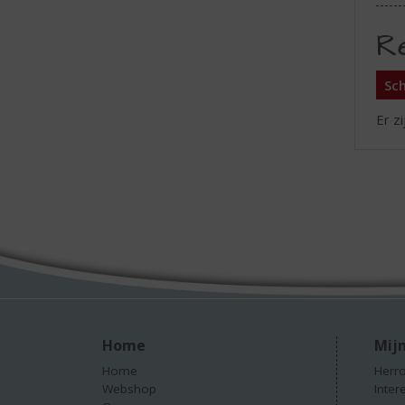
R
Sch
Er z
Home
Mijn
Home
Herro
Webshop
Inter