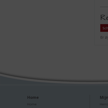
R
Sch
Er z
Home
Mijn
Home
Herro