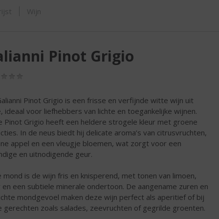
SHOP
ijst
Wijn
lianni Pinot Grigio
(0,0
/
5)
lianni Pinot Grigio is een frisse en verfijnde witte wijn uit
ë, ideaal voor liefhebbers van lichte en toegankelijke wijnen.
 Pinot Grigio heeft een heldere strogele kleur met groene
ecties. In de neus biedt hij delicate aroma’s van citrusvruchten,
ne appel en een vleugje bloemen, wat zorgt voor een
ndige en uitnodigende geur.
e mond is de wijn fris en knisperend, met tonen van limoen,
 en een subtiele minerale ondertoon. De aangename zuren en
lichte mondgevoel maken deze wijn perfect als aperitief of bij
te gerechten zoals salades, zeevruchten of gegrilde groenten.