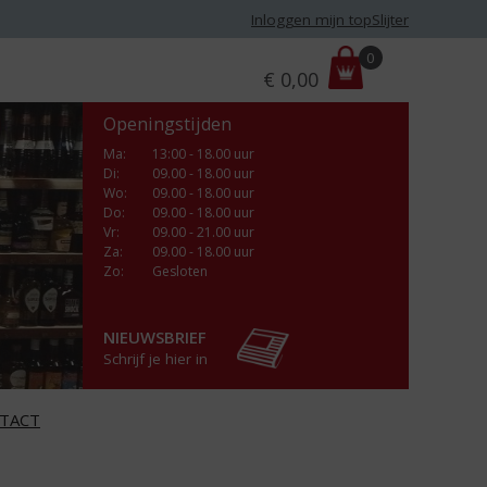
Inloggen mijn topSlijter
P
0
€
0,00
r
i
Openingstijden
j
s
Ma
:
13:00 - 18.00 uur
Di
:
09.00 - 18.00 uur
:
Wo
:
09.00 - 18.00 uur
Do
:
09.00 - 18.00 uur
Vr
:
09.00 - 21.00 uur
Za
:
09.00 - 18.00 uur
Zo:
Gesloten
NIEUWSBRIEF
Schrijf je hier in
TACT