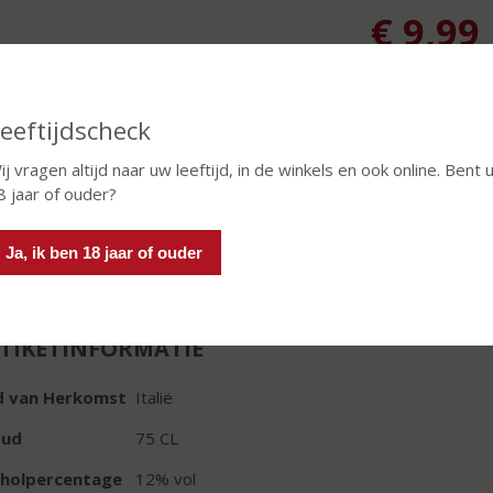
€
9,99
Fles
Huidige voorraad: 0
eeftijdscheck
ij vragen altijd naar uw leeftijd, in de winkels en ook online. Bent 
8 jaar of ouder?
In winkelmand
Ja, ik ben 18 jaar of ouder
TIKETINFORMATIE
d van Herkomst
Italië
oud
75 CL
oholpercentage
12% vol