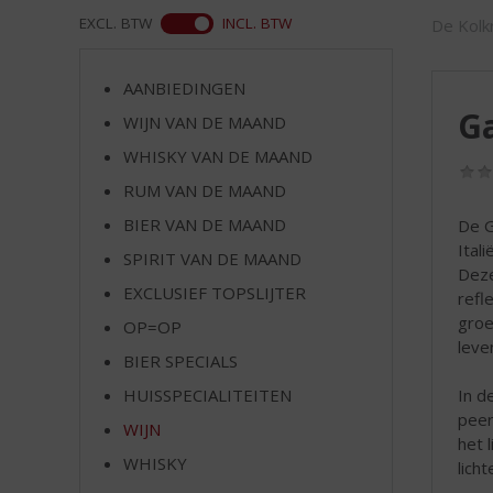
d
WEB
EXCL. BTW
INCL. BTW
De Kolkr
S
p
r
AANBIEDINGEN
i
Ga
WIJN VAN DE MAAND
n
g
WHISKY VAN DE MAAND
n
RUM VAN DE MAAND
a
a
BIER VAN DE MAAND
De Ga
r
Itali
SPIRIT VAN DE MAAND
d
Deze
EXCLUSIEF TOPSLIJTER
e
refl
n
groe
OP=OP
a
leve
BIER SPECIALS
v
i
In d
HUISSPECIALITEITEN
g
peer
WIJN
a
het 
t
WHISKY
lich
i