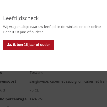
Leeftijdscheck
Wij vragen altijd naar uw leeftijd, in de winkels en ook online.
In winkelmand
Bent u 18 jaar of ouder?
Ja, ik ben 18 jaar of ouder
TIKETINFORMATIE
d van Herkomst
Italië
io
Toscane
ivensoort
sangiovese, cabernet sauvignon, cabernet fran
oud
75 CL
oholpercentage
14% vol