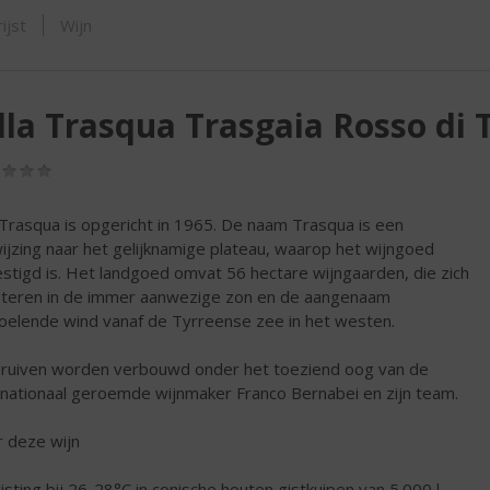
SHOP
ijst
Wijn
lla Trasqua Trasgaia Rosso di
(0,0
/
5)
a Trasqua is opgericht in 1965. De naam Trasqua is een
ijzing naar het gelijknamige plateau, waarop het wijngoed
stigd is. Het landgoed omvat 56 hectare wijngaarden, die zich
teren in de immer aanwezige zon en de aangenaam
oelende wind vanaf de Tyrreense zee in het westen.
ruiven worden verbouwd onder het toeziend oog van de
rnationaal geroemde wijnmaker Franco Bernabei en zijn team.
 deze wijn
isting bij 26-28°C in conische houten gistkuipen van 5.000 l,