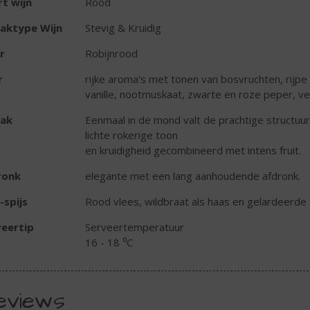
t wijn
Rood
aktype Wijn
Stevig & Kruidig
r
Robijnrood
r
rijke aroma's met tonen van bosvruchten, rijp
vanille, nootmuskaat, zwarte en roze peper, ve
ak
Eenmaal in de mond valt de prachtige structuu
lichte rokerige toon
en kruidigheid gecombineerd met intens fruit.
ronk
elegante met een lang aanhoudende afdronk.
-spijs
Rood vlees, wildbraat als haas en gelardeerde 
eertip
Serveertemperatuur
16 - 18 ⁰C
eviews