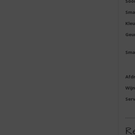
Soor
Sma
Kleu
Geu
Sma
Afd
Wijn
Serv
R