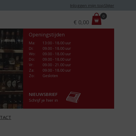
Inloggen mijn topSlijter
P
0
€
0,00
r
i
Openingstijden
j
s
Ma
:
13:00 - 18.00 uur
Di
:
09.00 - 18.00 uur
:
Wo
:
09.00 - 18.00 uur
Do
:
09.00 - 18.00 uur
Vr
:
09.00 - 21.00 uur
Za
:
09.00 - 18.00 uur
Zo:
Gesloten
NIEUWSBRIEF
Schrijf je hier in
TACT