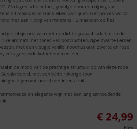
22-25 dagen schilcontact, gevolgd door een rijping van
tens 24 maanden in Frans eiken barriques. Het proces wordt
rond met een rijping van minstens 12 maanden op fles.
ndige robijnrode wijn met een lichte granaatrode tint. In de
 rijke aroma's met tonen van bosvruchten, rijpe zwarte kersen,
essen, met een vleugje vanille, nootmuskaat, zwarte en roze
r, vers gebrande koffiebonen en leer.
aal in de mond valt de prachtige structuur op van deze rode
. Gebalanceerd, met een lichte rokerige toon
ruidigheid gecombineerd met intens fruit.
harmonieuze en elegante wijn met een lang aanhoudende
onk.
€
24,99
Fles
Huidige voorraad: 0