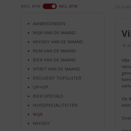
d
WEB
EXCL. BTW
INCL. BTW
De Kolkr
S
p
r
AANBIEDINGEN
i
Vi
WIJN VAN DE MAAND
n
g
WHISKY VAN DE MAAND
n
RUM VAN DE MAAND
a
a
BIER VAN DE MAAND
Vill
r
verw
SPIRIT VAN DE MAAND
d
geve
EXCLUSIEF TOPSLIJTER
e
koes
n
verk
OP=OP
a
BIER SPECIALS
v
De d
i
inte
HUISSPECIALITEITEN
g
WIJN
a
Over
t
WHISKY
i
Verg