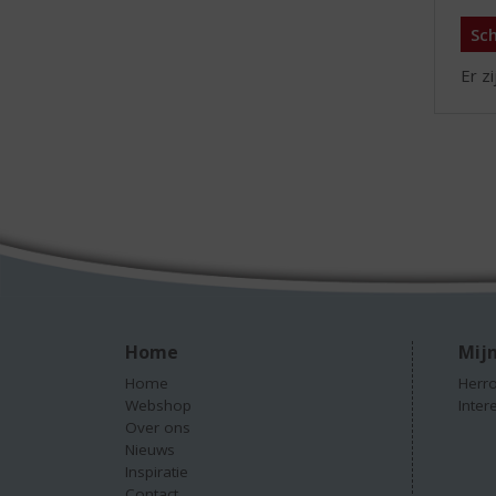
Sch
Er z
Home
Mijn
Home
Herro
Webshop
Inter
Over ons
Nieuws
Inspiratie
Contact