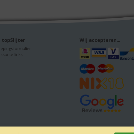
 topSlijter
Wij accepteren...
epingsformulier
essante links