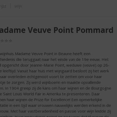
SHOP
ijst
Wijn
adame Veuve Point Pommard
(0,0
/
5)
wijnhuis Madame Veuve Point in Beaune heeft een
hiedenis die teruggaat naar het einde van de 19e eeuw. Het
 opgericht door Jeanne-Marie Point, weduwe (veuve) op 26-
ge leeftijd. Vanuit haar huis met wijngaard besloot zij het werk
haar overleden echtgenoot voort te zetten om voor haar
tje te zorgen. Zij werd wijnboerin en maakte opvallende
en. In 1904 greep zij de kans om haar wijnen en de Bourgogne
e Saint Louis World Fair in Amerika te presenteren. Daar
en haar wijnen de Prize for Excellence! Een opmerkelijke
tatie in een tijd waar vrouwen nauwelijks werden erkend in de
bouw. Met haar vastberadenheid en passie voor wijn leidde zij
wijnhuis. Haar innovatieve geest en oog voor detail waren de