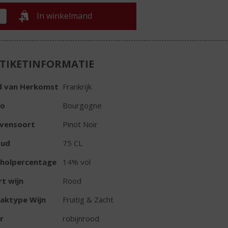
In winkelmand
TIKETINFORMATIE
d van Herkomst
Frankrijk
io
Bourgogne
ivensoort
Pinot Noir
oud
75 CL
oholpercentage
14% vol
t wijn
Rood
aktype Wijn
Fruitig & Zacht
r
robijnrood