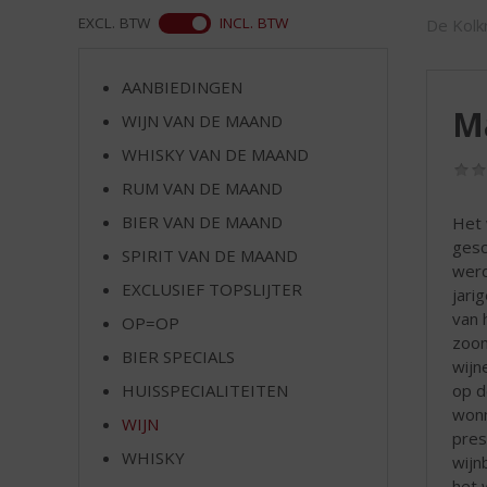
d
WEB
EXCL. BTW
INCL. BTW
De Kolkr
S
p
r
AANBIEDINGEN
i
M
WIJN VAN DE MAAND
n
g
WHISKY VAN DE MAAND
n
RUM VAN DE MAAND
a
a
BIER VAN DE MAAND
Het 
r
gesc
SPIRIT VAN DE MAAND
d
werd
EXCLUSIEF TOPSLIJTER
e
jari
n
van 
OP=OP
a
zoon
BIER SPECIALS
v
wijn
i
op d
HUISSPECIALITEITEN
g
wonn
WIJN
a
pres
t
WHISKY
wijn
i
het 