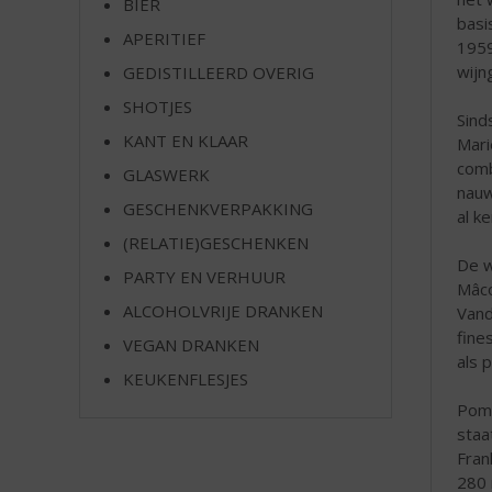
BIER
e
basi
APERITIEF
1959
wijn
GEDISTILLEERD OVERIG
SHOTJES
Sind
KANT EN KLAAR
Mari
comb
GLASWERK
nauw
GESCHENKVERPAKKING
al k
(RELATIE)GESCHENKEN
De w
PARTY EN VERHUUR
Mâco
ALCOHOLVRIJE DRANKEN
Vand
fine
VEGAN DRANKEN
als 
KEUKENFLESJES
Pomm
staa
Fran
280 