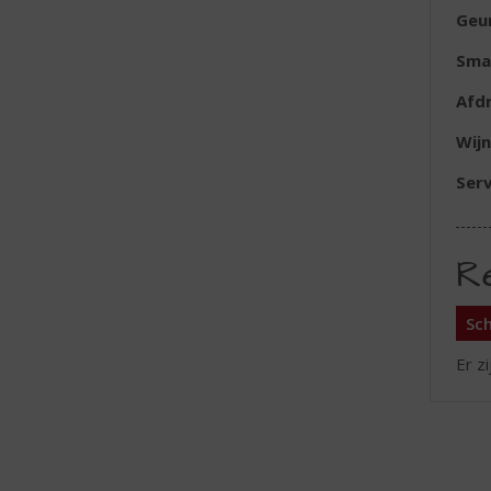
Geu
Sma
Afd
Wijn
Serv
R
Sch
Er z