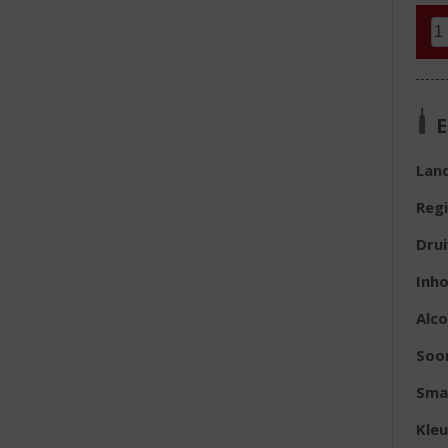
E
Lan
Reg
Dru
Inh
Alc
Soor
Sma
Kleu