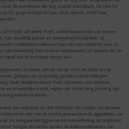
s voor de excellentie die nog steeds voortduurt. Ze stierf in
 op 82-jarige leeftijd en haar zoon, Benoît, erfde haar
gaarden.
s 2015 leidt Géraldine Point, achterkleindochter van Jeanne-
e, met dezelfde passie en toewijding het wijnhuis. Zij
ineert traditioneel vakmanschap met een moderne visie, in
e samenwerking met ervaren wijnbouwers uit Beaune die ze
ent vanaf dat ze een klein meisje was.
ijngaarden strekken zich uit van de Côte de Nuits tot de
nnais, gelegen op zorgvuldig geselecteerde hellingen.
aag staat Madame Veuve Point synoniem voor precisie,
sse en vrouwelijke kracht, wijnen die zowel jong plezierig zijn
prachtig kunnen ouderen.
ard, een wijndorp op drie kilometer ten zuiden van Beaune,
t bekend om een van de meest gewaardeerde appellaties van
krijk. De wijngaarden liggen op een heuvelhelling op ongeveer
meter hoogte en rusten op klei- en kalksteenbodems. De