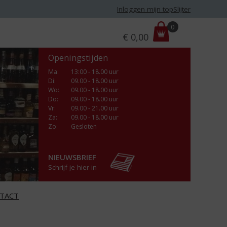
Inloggen mijn topSlijter
P
0
€
0,00
r
i
Openingstijden
j
s
Ma
:
13:00 - 18.00 uur
Di
:
09.00 - 18.00 uur
:
Wo
:
09.00 - 18.00 uur
Do
:
09.00 - 18.00 uur
Vr
:
09.00 - 21.00 uur
Za
:
09.00 - 18.00 uur
Zo:
Gesloten
NIEUWSBRIEF
Schrijf je hier in
TACT