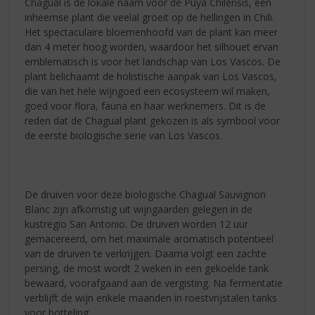
Chagual is de lokale naam voor de Puya Chilensis, een
inheemse plant die veelal groeit op de hellingen in Chili.
Het spectaculaire bloemenhoofd van de plant kan meer
dan 4 meter hoog worden, waardoor het silhouet ervan
emblematisch is voor het landschap van Los Vascos. De
plant belichaamt de holistische aanpak van Los Vascos,
die van het hele wijngoed een ecosysteem wil maken,
goed voor flora, fauna en haar werknemers. Dit is de
reden dat de Chagual plant gekozen is als symbool voor
de eerste biologische serie van Los Vascos.
De druiven voor deze biologische Chagual Sauvignon
Blanc zijn afkomstig uit wijngaarden gelegen in de
kustregio San Antonio. De druiven worden 12 uur
gemacereerd, om het maximale aromatisch potentieel
van de druiven te verkrijgen. Daarna volgt een zachte
persing, de most wordt 2 weken in een gekoelde tank
bewaard, voorafgaand aan de vergisting. Na fermentatie
verblijft de wijn enkele maanden in roestvrijstalen tanks
voor botteling.