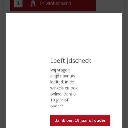
In winkelmand
ETIKETINFORMATIE
Land van Herkomst
Chili
Druivensoort
sauvignon blanc
Leeftijdscheck
Inhoud
75 CL
Wij vragen
Alcoholpercentage
13% vol
altijd naar uw
Soort wijn
Wit
leeftijd, in de
winkels en ook
Smaaktype Wijn
Fris & Droog
online. Bent u
18 jaar of
Kleur
lichtgeel
ouder?
Geur
volop aroma's van limoen,
grapefruit, gemaaid gras,
Ja, ik ben 18 jaar of ouder
tomatensteeltjes en passievrucht.