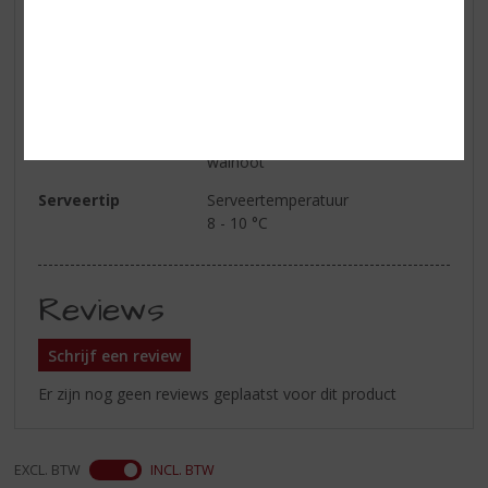
Smaak
sappig, met smaken van groene
appel
Afdronk
verfrissend
Wijn-spijs
Ceviche, Aziatische gerechten,
witlof salade met appel en
walnoot
Serveertip
Serveertemperatuur
8 - 10 °C
Reviews
Schrijf een review
Er zijn nog geen reviews geplaatst voor dit product
EXCL. BTW
INCL. BTW