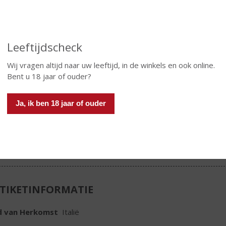
one en Recioto della Valpolicella. Deze wijnen worden tot de
van Italië gerekend.
€
8,99
Leeftijdscheck
Fles
Wij vragen altijd naar uw leeftijd, in de winkels en ook online.
Huidige voorraad: 0
Bent u 18 jaar of ouder?
Ja, ik ben 18 jaar of ouder
In winkelmand
TIKETINFORMATIE
d van Herkomst
Italië