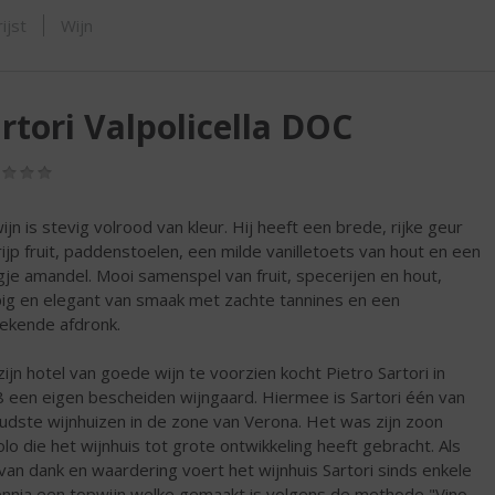
SHOP
ijst
Wijn
rtori Valpolicella DOC
(0,0
/
5)
ijn is stevig volrood van kleur. Hij heeft een brede, rijke geur
rijp fruit, paddenstoelen, een milde vanilletoets van hout en een
gje amandel. Mooi samenspel van fruit, specerijen en hout,
ig en elegant van smaak met zachte tannines en een
tekende afdronk.
ijn hotel van goede wijn te voorzien kocht Pietro Sartori in
 een eigen bescheiden wijngaard. Hiermee is Sartori één van
udste wijnhuizen in de zone van Verona. Het was zijn zoon
lo die het wijnhuis tot grote ontwikkeling heeft gebracht. Als
k van dank en waardering voert het wijnhuis Sartori sinds enkele
nnia een topwijn welke gemaakt is volgens de methode "Vino