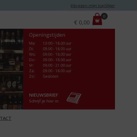
Inloggen mijn topSlijter
P
0
€
0,00
r
i
Openingstijden
j
s
Ma
:
13:00 - 18.00 uur
Di
:
09.00 - 18.00 uur
:
Wo
:
09.00 - 18.00 uur
Do
:
09.00 - 18.00 uur
Vr
:
09.00 - 21.00 uur
Za
:
09.00 - 18.00 uur
Zo:
Gesloten
NIEUWSBRIEF
Schrijf je hier in
TACT