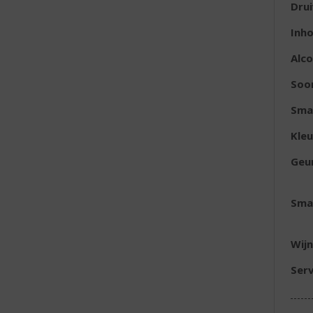
Dru
Inh
Alc
Soor
Sma
Kleu
Geu
Sma
Wijn
Serv