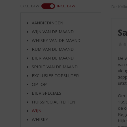
d
WEB
EXCL. BTW
INCL. BTW
De Kolkr
S
p
r
AANBIEDINGEN
i
Sa
WIJN VAN DE MAAND
n
g
WHISKY VAN DE MAAND
n
RUM VAN DE MAAND
a
a
BIER VAN DE MAAND
De w
r
van 
SPIRIT VAN DE MAAND
d
vleu
EXCLUSIEF TOPSLIJTER
e
sapp
n
uits
OP=OP
a
BIER SPECIALS
v
Om z
i
HUISSPECIALITEITEN
1898
g
de o
WIJN
a
Rego
t
WHISKY
blij
i
dece