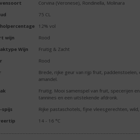
ivensoort
Corvina (Veronese), Rondinella, Molinara
oud
75 CL
oholpercentage
12% vol
t wijn
Rood
aktype Wijn
Fruitig & Zacht
r
Rood
r
Brede, rijke geur van rijp fruit, paddenstoelen,
amandel.
ak
Fruitig. Mooi samenspel van fruit, specerijen 
tannines en een uitstekende afdronk.
-spijs
Rijke pastaschotels, fijne vleesgerechten, wild, 
eertip
14 - 16 °C