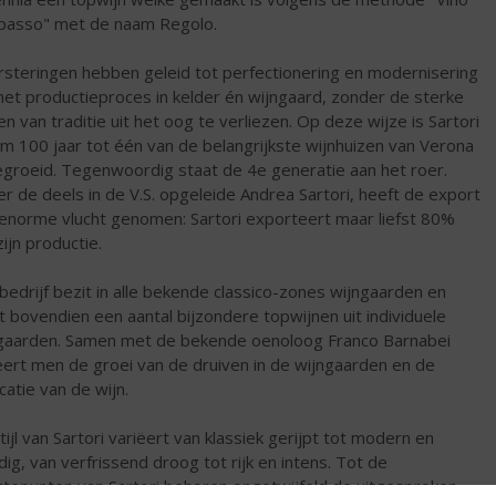
ipasso" met de naam Regolo.
rsteringen hebben geleid tot perfectionering en modernisering
het productieproces in kelder én wijngaard, zonder de sterke
en van traditie uit het oog te verliezen. Op deze wijze is Sartori
uim 100 jaar tot één van de belangrijkste wijnhuizen van Verona
egroeid. Tegenwoordig staat de 4e generatie aan het roer.
r de deels in de V.S. opgeleide Andrea Sartori, heeft de export
enorme vlucht genomen: Sartori exporteert maar liefst 80%
zijn productie.
bedrijf bezit in alle bekende classico-zones wijngaarden en
t bovendien een aantal bijzondere topwijnen uit individuele
gaarden. Samen met de bekende oenoloog Franco Barnabei
ert men de groei van de druiven in de wijngaarden en de
icatie van de wijn.
tijl van Sartori variëert van klassiek gerijpt tot modern en
dig, van verfrissend droog tot rijk en intens. Tot de
tepunten van Sartori behoren ongetwijfeld de uitgesproken