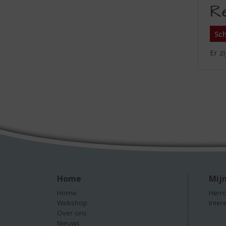
R
Sch
Er z
Home
Mijn
Home
Herro
Webshop
Inter
Over ons
Nieuws