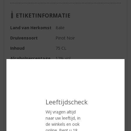
ETIKETINFORMATIE
Land van Herkomst
Italië
Druivensoort
Pinot Noir
Inhoud
75 CL
Alcoholpercentage
12% vol
Soort wijn
Mousserend
Kleur
Wit
Smaak
Fris, levendig en verleidelijk van
smaak. Heerlijk droog en met een
Leeftijdscheck
aangename fijne mousse in de
mond.
Wij vragen altijd
Wijn-spijs
Aperitief
naar uw leeftijd, in
de winkels en ook
Serveertip
10 - 12 °C
online. Bent u 18