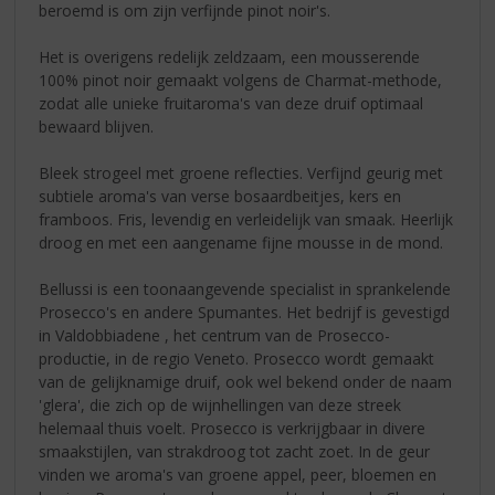
beroemd is om zijn verfijnde pinot noir's.
Het is overigens redelijk zeldzaam, een mousserende
100% pinot noir gemaakt volgens de Charmat-methode,
zodat alle unieke fruitaroma's van deze druif optimaal
bewaard blijven.
Bleek strogeel met groene reflecties. Verfijnd geurig met
subtiele aroma's van verse bosaardbeitjes, kers en
framboos. Fris, levendig en verleidelijk van smaak. Heerlijk
droog en met een aangename fijne mousse in de mond.
Bellussi is een toonaangevende specialist in sprankelende
Prosecco's en andere Spumantes. Het bedrijf is gevestigd
in Valdobbiadene , het centrum van de Prosecco-
productie, in de regio Veneto. Prosecco wordt gemaakt
van de gelijknamige druif, ook wel bekend onder de naam
'glera', die zich op de wijnhellingen van deze streek
helemaal thuis voelt. Prosecco is verkrijgbaar in divere
smaakstijlen, van strakdroog tot zacht zoet. In de geur
vinden we aroma's van groene appel, peer, bloemen en