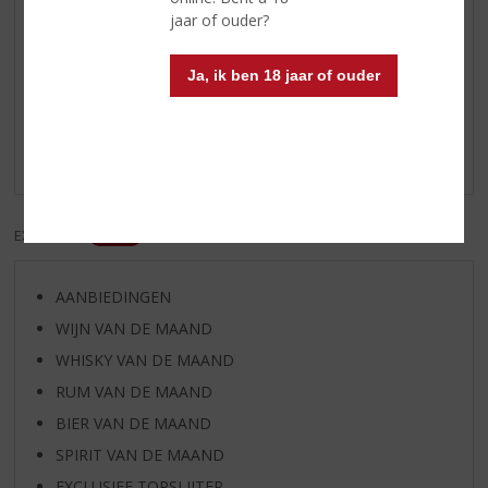
jaar of ouder?
Reviews
Ja, ik ben 18 jaar of ouder
Schrijf een review
Er zijn nog geen reviews geplaatst voor dit product
EXCL. BTW
INCL. BTW
AANBIEDINGEN
WIJN VAN DE MAAND
WHISKY VAN DE MAAND
RUM VAN DE MAAND
BIER VAN DE MAAND
SPIRIT VAN DE MAAND
EXCLUSIEF TOPSLIJTER