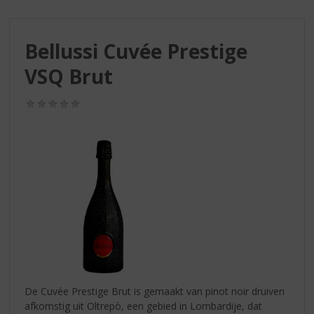
S
p
r
Bellussi Cuvée Prestige
i
n
VSQ Brut
g
n
(0,0
a
/
a
5)
r
d
e
n
a
v
i
g
a
t
i
De Cuvée Prestige Brut is gemaakt van pinot noir druiven
e
afkomstig uit Oltrepò, een gebied in Lombardije, dat