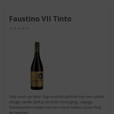
S
p
r
Faustino VII Tinto
i
n
g
(0,0
/
n
5)
a
a
r
d
e
n
a
v
i
g
a
Diep rood van kleur. Rijp rood bessenfruit met een subtiel
t
vleugje vanille dankzij de korte houtrijping. Sappige,
i
fluweelzachte smaak met een mooie balans tussen fruit
e
en tannines.