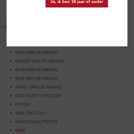
Ja, ik ben 18 jaar of ouder
Er zijn nog geen reviews geplaatst voor dit product
EXCL. BTW
INCL. BTW
AANBIEDINGEN
WIJN VAN DE MAAND
WHISKY VAN DE MAAND
RUM VAN DE MAAND
BIER VAN DE MAAND
SPIRIT VAN DE MAAND
EXCLUSIEF TOPSLIJTER
OP=OP
BIER SPECIALS
HUISSPECIALITEITEN
WIJN