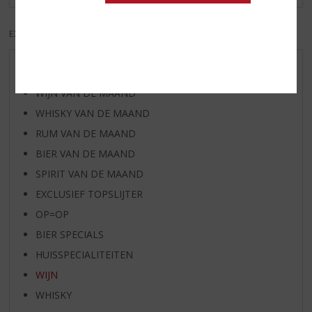
EXCL. BTW
INCL. BTW
AANBIEDINGEN
WIJN VAN DE MAAND
WHISKY VAN DE MAAND
RUM VAN DE MAAND
BIER VAN DE MAAND
SPIRIT VAN DE MAAND
EXCLUSIEF TOPSLIJTER
OP=OP
BIER SPECIALS
HUISSPECIALITEITEN
WIJN
WHISKY