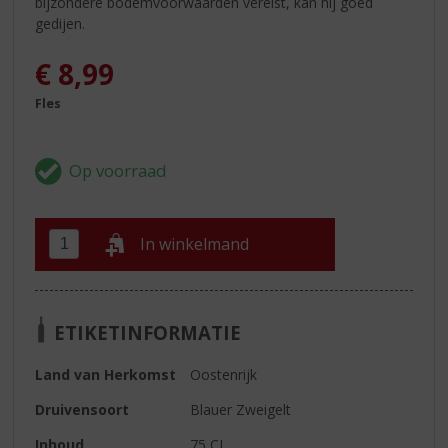
bijzondere bodemvoorwaarden vereist, kan hij goed
gedijen.
€
8,99
Fles
In winkelmand
ETIKETINFORMATIE
Land van Herkomst
Oostenrijk
Druivensoort
Blauer Zweigelt
Inhoud
75 CL