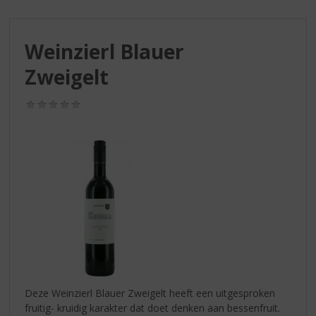
S
p
r
Weinzierl Blauer
i
n
Zweigelt
g
n
(0,0
a
/
a
5)
r
d
e
n
a
v
i
g
a
t
i
Deze Weinzierl Blauer Zweigelt heeft een uitgesproken
e
fruitig- kruidig karakter dat doet denken aan bessenfruit.