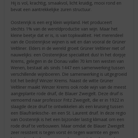
Hij is vol, krachtig, smaakvol, licht kruidig, mooi rond en
bevat een aantrekkelijke zuren structuur.
Oostenrijk is een erg klein wijnland. Het produceert
slechts 1% van de wereldproductie van wijn. Maar het
kleine beetje dat er is, is van topkwaliteit. Het merendeel
van de Oostenrijkse wijnen is wit en dan vooral de Grüner
Veltliner. Elders in de wereld groeit Grüner Veltliner niet of
nauwelijks: een Oostenrijkse specialiteit dus! In het dorpje
Krems, gelegen in de Donau vallei 70 km ten westen van
Wenen, bestaat als sinds 1447 een samenwerking tussen
verschillende wijnboeren. Die samenwerking is uitgegroeid
tot het bedrijf Winzer Krems. Naast de witte Grüner
Veltliner maakt Winzer Krems ook rode wijn van de meest
aangeplante rode druif, de Blauer Zweigelt. Deze druif is
vernoemd naar professor Fritz Zweigelt, die er in 1922 in
slaagde deze druif te ontwikkelen als een kruising tussen
een Blaufränkische- en een St. Laurent druif. In deze regio
van Oostenrijk is het een bijzonder lastig klimaat om een
rode druif te verbouwen. Maar omdat de Blauer Zweigelt
zeer resistent is tegen vorst én tegen warmte en geen