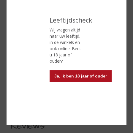
ETIKETINFORMATIE
Land van Herkomst
Italië
Leeftijdscheck
Druivensoort
Dolcetto
Wij vragen altijd
Inhoud
75 CL
naar uw leeftijd,
in de winkels en
Alcoholpercentage
13.5% vol
ook online. Bent
Soort wijn
Rood
u 18 jaar of
ouder?
Smaaktype Wijn
Fruitig & Zacht
Kleur
Rood
Ja, ik ben 18 jaar of ouder
Wijn-spijs
Rood vlees, tapas, antipasti,
vis(licht gekoeld).
Serveertip
16 - 18 °C
Reviews