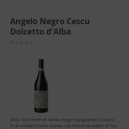
S
p
r
Angelo Negro Cescu
i
n
Dolcetto d'Alba
g
n
(0,0
a
/
a
5)
r
d
e
n
a
v
i
g
a
t
i
Sinds 1670 heeft de familie Negro wijngaarden in Roero.
e
In de wonderschone heuvels van Piëmonte wijden ze hun