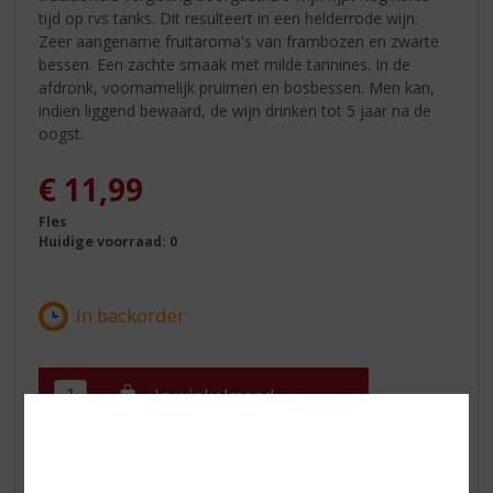
tijd op rvs tanks. Dit resulteert in een helderrode wijn.
Zeer aangename fruitaroma's van frambozen en zwarte
bessen. Een zachte smaak met milde tannines. In de
afdronk, voornamelijk pruimen en bosbessen. Men kan,
indien liggend bewaard, de wijn drinken tot 5 jaar na de
oogst.
€
11,99
Fles
Huidige voorraad: 0
In winkelmand