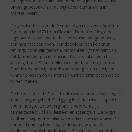
Giuseppe voor de Italiaanse markt en zijn vrouw Marisa
ontvangt bezoekers in de wijnkelder Santa Anna in
Monteu Roero.
De geschiedenis van de Azienda Agricola Negro Angelo e
Figli begon in 1670 toen Giovanni Dominico Negro de
eigenaar was van wat nu het Perdaudin landgoed heet,
een huis met een oven, een dorsvloer, een kelder en
omringd door wijngaarden. Momenteel ligt het hart van
het familiebedrijf in de Cascina Riveri wijnkelder in het
kleine gehucht S. Anna. Hier worden de wijnen gemaakt.
Daar is ook het wijnproeflokaal waar gasten de wijnen
kunnen proeven en de mensen kunnen ontmoeten die de
wijnen maken.
De heuvels met de Dolcetto-druiven voor deze wijn liggen
in het Langhe gebied. De ligging is zuid/zuidwest op zo'n
300 m hoogte. De ondergrond is voornamelijk
samengesteld uit kalk, leisteen en steengruis. De oogst
vindt eind september plaats. Eerst laat men de druiven 14
uur een koude schilweking ondergaan, waarna de
traditionele vergisting doorgaat. De wijn rijpt nog korte