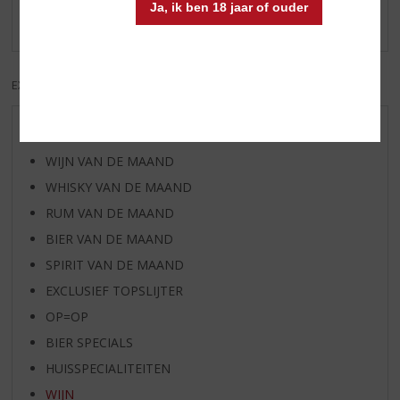
Ja, ik ben 18 jaar of ouder
Er zijn nog geen reviews geplaatst voor dit product
EXCL. BTW
INCL. BTW
AANBIEDINGEN
WIJN VAN DE MAAND
WHISKY VAN DE MAAND
RUM VAN DE MAAND
BIER VAN DE MAAND
SPIRIT VAN DE MAAND
EXCLUSIEF TOPSLIJTER
OP=OP
BIER SPECIALS
HUISSPECIALITEITEN
WIJN