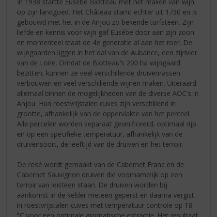
In 1938 startte Eusèbe Biotteau met het maken van wijn
op zijn landgoed. Het Château stamt echter uit 1730 en is
gebouwd met het in de Anjou zo bekende turfsteen. Zijn
liefde en kennis voor wijn gaf Eusèbe door aan zijn zoon
en momenteel staat de 4e generatie al aan het roer. De
wijngaarden liggen in het dal van de Aubance, een zijrivier
van de Loire. Omdat de Biotteau's 200 ha wijngaard
bezitten, kunnen ze veel verschillende druivenrassen
verbouwen en veel verschillende wijnen maken. Uiteraard
allemaal binnen de mogelijkheden van de diverse AOC's in
Anjou. Hun roestvrijstalen cuves zijn verschillend in
grootte, afhankelijk van de oppervlakte van het perceel.
Alle percelen worden separaat gevinificeerd, optimaal rijp
en op een specifieke temperatuur, afhankelijk van de
druivensoort, de leeftijd van de druiven en het terroir.
De rosé wordt gemaakt van de Cabernet Franc en de
Cabernet Sauvignon druiven die voornamelijk op een
terroir van leisteen staan. De druiven worden bij
aankomst in de kelder meteen geperst en daarna vergist
in roestvrijstalen cuves met temperatuur controle op 18
°C voor een optimale aromatische extractie. Het resultaat