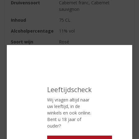
Druivensoort
Cabernet franc, Cabernet
sauvignon
Inhoud
75 CL
Alcoholpercentage
11% vol
Soort wijn
Rosé
Kleur
lichtrose
Geur
aroma's van frambozen,
aardbeien en rode bessen
Wijn-spijs
meloen, warme voorgerechten,
exotische schotels
Leeftijdscheck
Serveertip
8 °C
Wij vragen altijd naar
uw leeftijd, in de
winkels en ook online.
Bent u 18 jaar of
Reviews
ouder?
Schrijf een review