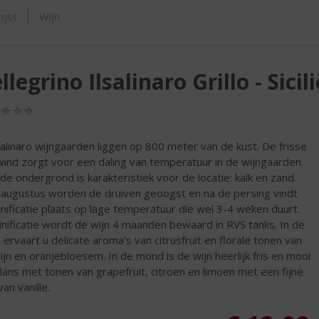
SHOP
ijst
Wijn
llegrino Ilsalinaro Grillo - Sicili
(0,0
/
5)
alinaro wijngaarden liggen op 800 meter van de kust. De frisse
ind zorgt voor een daling van temperatuur in de wijngaarden.
de ondergrond is karakteristiek voor de locatie: kalk en zand.
 augustus worden de druiven geoogst en na de persing vindt
inificatie plaats op lage temperatuur die wel 3-4 weken duurt.
inificatie wordt de wijn 4 maanden bewaard in RVS tanks. In de
 ervaart u delicate aroma's van citrusfruit en florale tonen van
ijn en oranjebloesem. In de mond is de wijn heerlijk fris en mooi
alans met tonen van grapefruit, citroen en limoen met een fijne
van vanille.