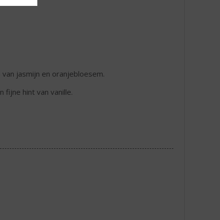
en van jasmijn en oranjebloesem.
fijne hint van vanille.