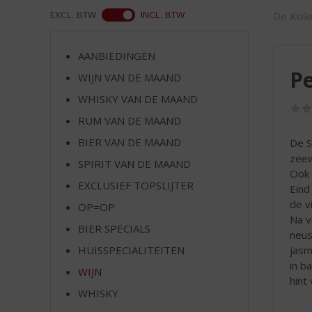
d
WEB
EXCL. BTW
INCL. BTW
De Kolkr
S
p
r
AANBIEDINGEN
i
Pe
WIJN VAN DE MAAND
n
g
WHISKY VAN DE MAAND
n
RUM VAN DE MAAND
a
a
BIER VAN DE MAAND
De S
r
zeew
SPIRIT VAN DE MAAND
d
Ook 
EXCLUSIEF TOPSLIJTER
e
Eind
n
de v
OP=OP
a
Na v
BIER SPECIALS
v
neus
i
jasm
HUISSPECIALITEITEN
g
in b
WIJN
a
hint 
t
WHISKY
i