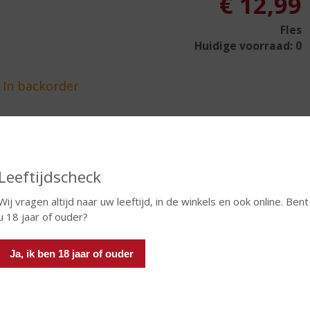
€
12,99
Fles
Huidige voorraad: 0
In winkelmand
Leeftijdscheck
Wij vragen altijd naar uw leeftijd, in de winkels en ook online. Bent
TIKETINFORMATIE
u 18 jaar of ouder?
d van Herkomst
Italië
Ja, ik ben 18 jaar of ouder
ivensoort
Grillo
oud
75 CL