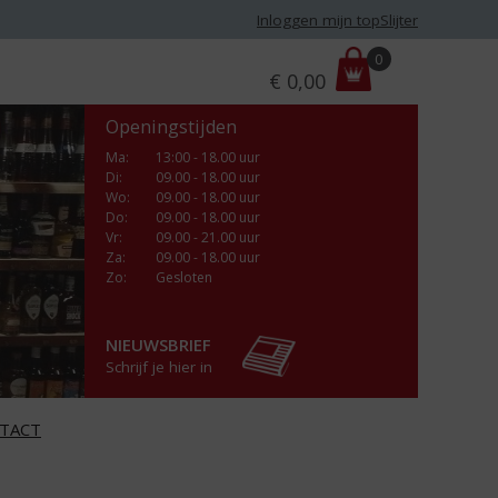
Inloggen mijn topSlijter
P
0
€
0,00
r
i
Openingstijden
j
s
Ma
:
13:00 - 18.00 uur
Di
:
09.00 - 18.00 uur
:
Wo
:
09.00 - 18.00 uur
Do
:
09.00 - 18.00 uur
Vr
:
09.00 - 21.00 uur
Za
:
09.00 - 18.00 uur
Zo:
Gesloten
NIEUWSBRIEF
Schrijf je hier in
TACT