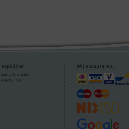
 topSlijter
Wij accepteren...
epingsformulier
essante links