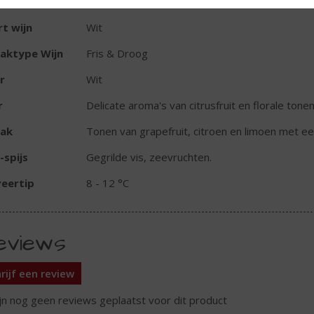
oholpercentage
13% vol
t wijn
Wit
aktype Wijn
Fris & Droog
r
Wit
r
Delicate aroma's van citrusfruit en florale ton
ak
Tonen van grapefruit, citroen en limoen met een 
-spijs
Gegrilde vis, zeevruchten.
eertip
8 - 12 °C
eviews
rijf een review
ijn nog geen reviews geplaatst voor dit product