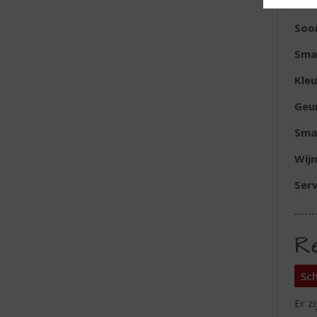
Alc
Soor
Sma
Kleu
Geu
Sma
Wijn
Serv
R
Sch
Er z