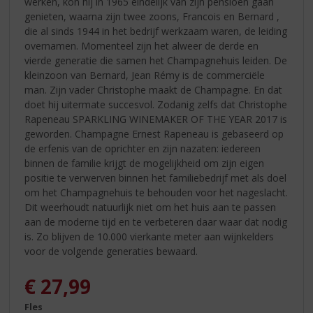
werken, kon hij in 1965 eindelijk van zijn pensioen gaan
genieten, waarna zijn twee zoons, Francois en Bernard ,
die al sinds 1944 in het bedrijf werkzaam waren, de leiding
overnamen. Momenteel zijn het alweer de derde en
vierde generatie die samen het Champagnehuis leiden. De
kleinzoon van Bernard, Jean Rémy is de commerciële
man. Zijn vader Christophe maakt de Champagne. En dat
doet hij uitermate succesvol. Zodanig zelfs dat Christophe
Rapeneau SPARKLING WINEMAKER OF THE YEAR 2017 is
geworden. Champagne Ernest Rapeneau is gebaseerd op
de erfenis van de oprichter en zijn nazaten: iedereen
binnen de familie krijgt de mogelijkheid om zijn eigen
positie te verwerven binnen het familiebedrijf met als doel
om het Champagnehuis te behouden voor het nageslacht.
Dit weerhoudt natuurlijk niet om het huis aan te passen
aan de moderne tijd en te verbeteren daar waar dat nodig
is. Zo blijven de 10.000 vierkante meter aan wijnkelders
voor de volgende generaties bewaard.
€
27,99
Fles