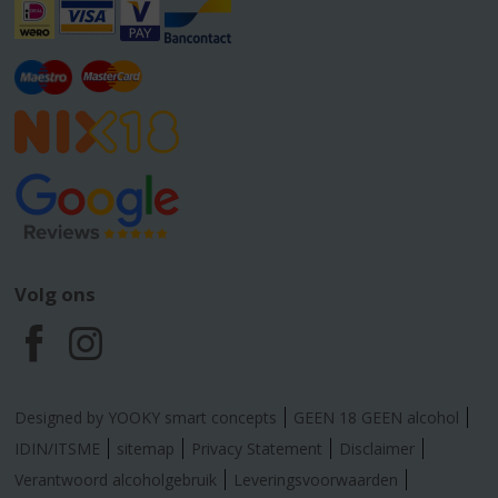
Volg ons
F
I
a
n
Designed by YOOKY smart concepts
GEEN 18 GEEN alcohol
c
s
IDIN/ITSME
sitemap
Privacy Statement
Disclaimer
Verantwoord alcoholgebruik
Leveringsvoorwaarden