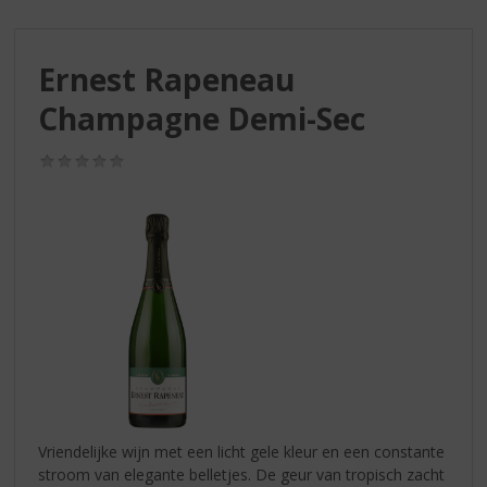
S
p
r
Ernest Rapeneau
i
n
Champagne Demi-Sec
g
n
(0,0
a
/
a
5)
r
d
e
n
a
v
i
g
a
t
i
Vriendelijke wijn met een licht gele kleur en een constante
e
stroom van elegante belletjes. De geur van tropisch zacht