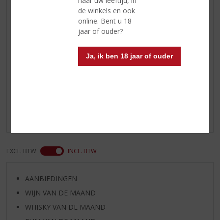
naar uw leeftijd, in
de winkels en ook
Geur
tropisch zacht fruit en rijpe appel.
online. Bent u 18
Smaak
zoet met tonen van rijpe perziken
jaar of ouder?
en abrikozen.
Ja, ik ben 18 jaar of ouder
Reviews
Schrijf een review
Er zijn nog geen reviews geplaatst voor dit product
EXCL. BTW
INCL. BTW
AANBIEDINGEN
WIJN VAN DE MAAND
WHISKY VAN DE MAAND