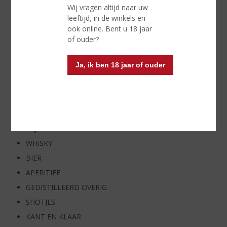
Wij vragen altijd naar uw
WHISKY VAN DE MAAND
leeftijd, in de winkels en
RUM VAN DE MAAND
ook online. Bent u 18 jaar
of ouder?
BIER VAN DE MAAND
SPIRIT VAN DE MAAND
Ja, ik ben 18 jaar of ouder
EXCLUSIEF TOPSLIJTER
OP=OP
BIER SPECIALS
HUISSPECIALITEITEN
WIJN
WHISKY
BIER
APERITIEF
GEDISTILLEERD OVERIG
SHOTJES
KANT EN KLAAR