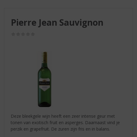
S
p
r
Pierre Jean Sauvignon
i
n
g
(0,0
/
n
5)
a
a
r
d
e
n
a
v
i
g
a
Deze bleekgele wijn heeft een zeer intense geur met
t
tonen van exotisch fruit en asperges. Daarnaast vind je
i
perzik en grapefruit. De zuren zijn fris en in balans.
e