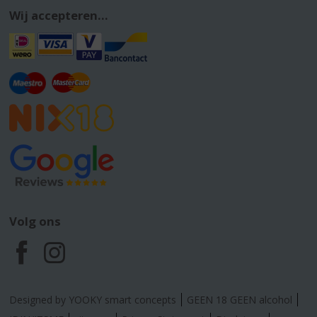
Wij accepteren...
Volg ons
F
I
a
n
Designed by YOOKY smart concepts
GEEN 18 GEEN alcohol