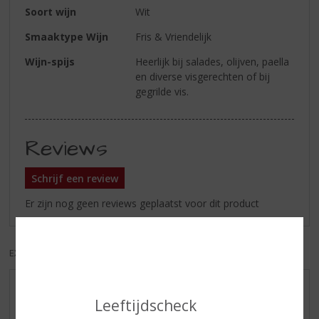
Soort wijn
Wit
Smaaktype Wijn
Fris & Vriendelijk
Wijn-spijs
Heerlijk bij salades, olijven, paella
en diverse visgerechten of bij
gegrilde vis.
Reviews
Schrijf een review
Er zijn nog geen reviews geplaatst voor dit product
EXCL. BTW
INCL. BTW
AANBIEDINGEN
Leeftijdscheck
WIJN VAN DE MAAND