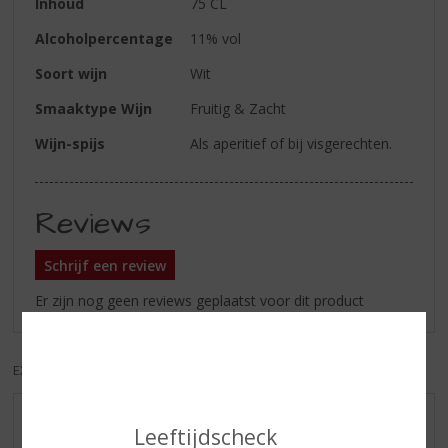
Inhoud
75 CL
Alcoholpercentage
11% vol
Soort wijn
Wit
Smaaktype Wijn
Fruitig & Zacht
Wijn-spijs
Als aperitief of bij visgerechten.
Reviews
Schrijf een review
Er zijn nog geen reviews geplaatst voor dit product
EXCL. BTW
INCL. BTW
AANBIEDINGEN
Leeftijdscheck