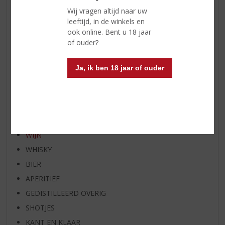
WIJN VAN DE MAAND
Wij vragen altijd naar uw
WHISKY VAN DE MAAND
leeftijd, in de winkels en
ook online. Bent u 18 jaar
RUM VAN DE MAAND
of ouder?
BIER VAN DE MAAND
SPIRIT VAN DE MAAND
Ja, ik ben 18 jaar of ouder
EXCLUSIEF TOPSLIJTER
OP=OP
BIER SPECIALS
HUISSPECIALITEITEN
WIJN
WHISKY
BIER
APERITIEF
GEDISTILLEERD OVERIG
SHOTJES
KANT EN KLAAR