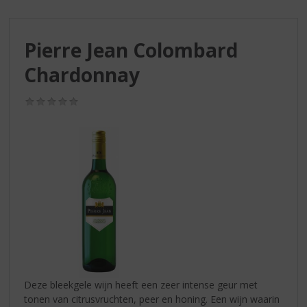
S
p
r
Pierre Jean Colombard
i
n
Chardonnay
g
n
(0,0
a
/
a
5)
r
d
e
n
a
v
i
g
a
t
i
Deze bleekgele wijn heeft een zeer intense geur met
e
tonen van citrusvruchten, peer en honing. Een wijn waarin