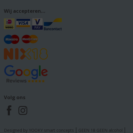
Wij accepteren...
Volg ons
F
I
a
n
Designed by YOOKY smart concepts
GEEN 18 GEEN alcohol