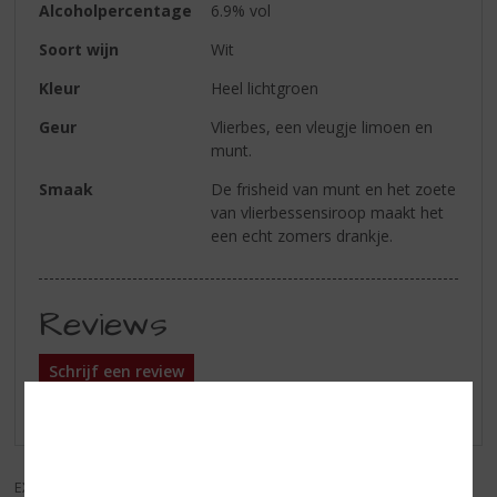
Alcoholpercentage
6.9% vol
Soort wijn
Wit
Kleur
Heel lichtgroen
Geur
Vlierbes, een vleugje limoen en
munt.
Smaak
De frisheid van munt en het zoete
van vlierbessensiroop maakt het
een echt zomers drankje.
Reviews
Schrijf een review
Er zijn nog geen reviews geplaatst voor dit product
EXCL. BTW
INCL. BTW