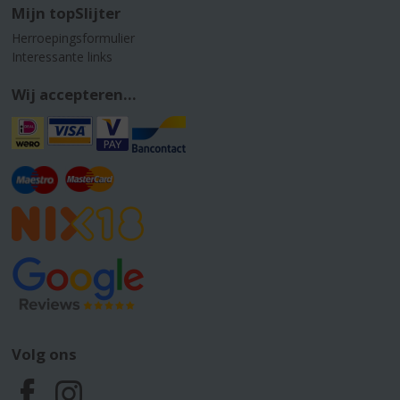
Mijn topSlijter
Herroepingsformulier
Interessante links
Wij accepteren...
Volg ons
F
I