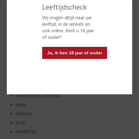
Leeftijdscheck
AANBIEDINGEN
Wij vragen altijd naar uw
WIJN VAN DE MAAND
leeftijd, in de winkels en
ook online. Bent u 18 jaar
WHISKY VAN DE MAAND
of ouder?
RUM VAN DE MAAND
BIER VAN DE MAAND
Ja, ik ben 18 jaar of ouder
SPIRIT VAN DE MAAND
EXCLUSIEF TOPSLIJTER
OP=OP
BIER SPECIALS
HUISSPECIALITEITEN
WIJN
WHISKY
BIER
APERITIEF