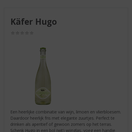
S
p
r
Käfer Hugo
i
n
g
(0,0
/
n
5)
a
a
r
d
e
n
a
v
i
g
a
Een heerlijke combinatie van wijn, limoen en vlierbloesem.
t
Daardoor heerlijk fris met elegante zuurtjes. Perfect te
i
drinken als aperitief of gewoon zomers op het terras.
e
Schenk Hugo in een bol (wit) wijnglas, voeg een handje